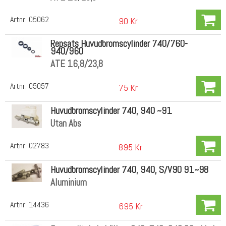
Artnr:
05062
90 Kr
Repsats Huvudbromscylinder 740/760-
940/960
ATE 16,8/23,8
Artnr:
05057
75 Kr
Huvudbromscylinder 740, 940 ~91
Utan Abs
Artnr:
02783
895 Kr
Huvudbromscylinder 740, 940, S/V90 91~98
Aluminium
Artnr:
14436
695 Kr