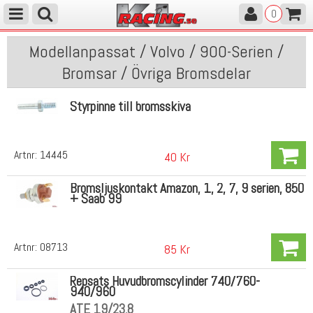
0
Modellanpassat / Volvo / 900-Serien /
Bromsar / Övriga Bromsdelar
Styrpinne till bromsskiva
Artnr:
14445
40 Kr
Bromsljuskontakt Amazon, 1, 2, 7, 9 serien, 850
+ Saab 99
Artnr:
08713
85 Kr
Repsats Huvudbromscylinder 740/760-
940/960
ATE 19/23,8