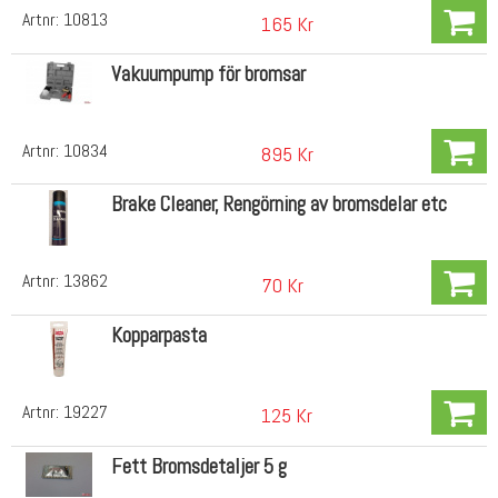
Artnr:
10813
165 Kr
Vakuumpump för bromsar
Artnr:
10834
895 Kr
Brake Cleaner, Rengörning av bromsdelar etc
Artnr:
13862
70 Kr
Kopparpasta
Artnr:
19227
125 Kr
Fett Bromsdetaljer 5 g