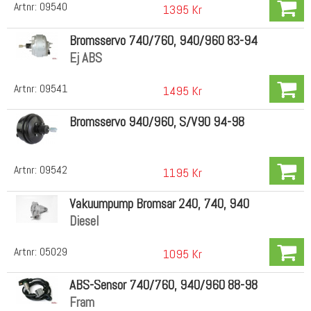
Artnr:
09540
1395 Kr
Bromsservo 740/760, 940/960 83-94
Ej ABS
Artnr:
09541
1495 Kr
Bromsservo 940/960, S/V90 94-98
Artnr:
09542
1195 Kr
Vakuumpump Bromsar 240, 740, 940
Diesel
Artnr:
05029
1095 Kr
ABS-Sensor 740/760, 940/960 88-98
Fram