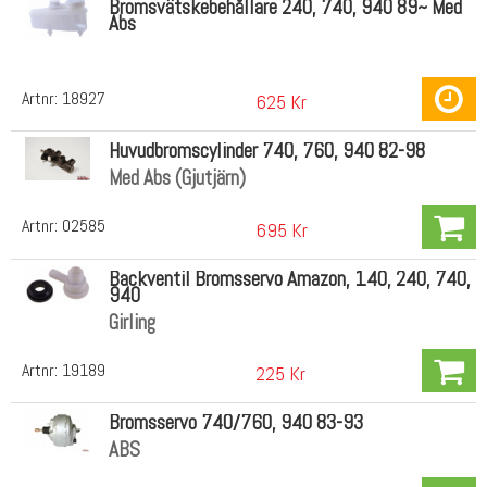
Bromsvätskebehållare 240, 740, 940 89~ Med
Abs
Artnr:
18927
625 Kr
Huvudbromscylinder 740, 760, 940 82-98
Med Abs (Gjutjärn)
Artnr:
02585
695 Kr
Backventil Bromsservo Amazon, 140, 240, 740,
940
Girling
Artnr:
19189
225 Kr
Bromsservo 740/760, 940 83-93
ABS