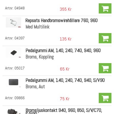
Artnr:
04948
355 Kr
Repsats Handbromswirehållare 760, 960
Med Multilink
Artnr:
04397
135 Kr
Pedalgummi AM, 140, 240, 740, 940, 960
Broms, Koppling
Artnr:
05017
65 Kr
Pedalgummi AM, 140, 240, 740, 940, S/V90
Broms, Aut
Artnr:
09866
75 Kr
Bromsljuskontakt 940, 960, 850, S/V/C70,