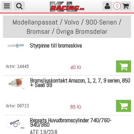
0
Modellanpassat / Volvo / 900-Serien /
Bromsar / Övriga Bromsdelar
Styrpinne till bromsskiva
Artnr:
14445
40 Kr
Bromsljuskontakt Amazon, 1, 2, 7, 9 serien, 850
+ Saab 99
Artnr:
08713
85 Kr
Repsats Huvudbromscylinder 740/760-
940/960
ATE 19/23,8