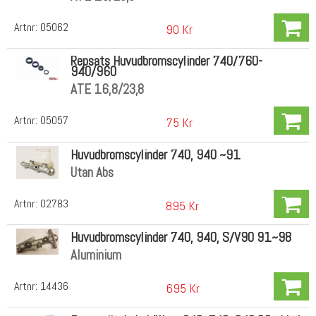
Artnr:
05062
90 Kr
Repsats Huvudbromscylinder 740/760-
940/960
ATE 16,8/23,8
Artnr:
05057
75 Kr
Huvudbromscylinder 740, 940 ~91
Utan Abs
Artnr:
02783
895 Kr
Huvudbromscylinder 740, 940, S/V90 91~98
Aluminium
Artnr:
14436
695 Kr