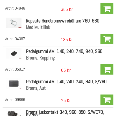
Artnr:
04948
355 Kr
Repsats Handbromswirehållare 760, 960
Med Multilink
Artnr:
04397
135 Kr
Pedalgummi AM, 140, 240, 740, 940, 960
Broms, Koppling
Artnr:
05017
65 Kr
Pedalgummi AM, 140, 240, 740, 940, S/V90
Broms, Aut
Artnr:
09866
75 Kr
Bromsljuskontakt 940, 960, 850, S/V/C70,