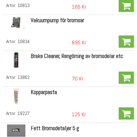
Artnr:
10813
165 Kr
Vakuumpump för bromsar
Artnr:
10834
895 Kr
Brake Cleaner, Rengörning av bromsdelar etc
Artnr:
13862
70 Kr
Kopparpasta
Artnr:
19227
125 Kr
Fett Bromsdetaljer 5 g