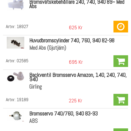
Bromsvätskebehållare 240, 740, 940 89~ Med
Abs
Artnr:
18927
625 Kr
Huvudbromscylinder 740, 760, 940 82-98
Med Abs (Gjutjärn)
Artnr:
02585
695 Kr
Backventil Bromsservo Amazon, 140, 240, 740,
940
Girling
Artnr:
19189
225 Kr
Bromsservo 740/760, 940 83-93
ABS