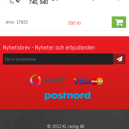
740, 940
Artnr:
17832
395 Kr
Nyhetsbrev - Nyheter och erbjudanden
Skicka
© 2012 KL racing AB.