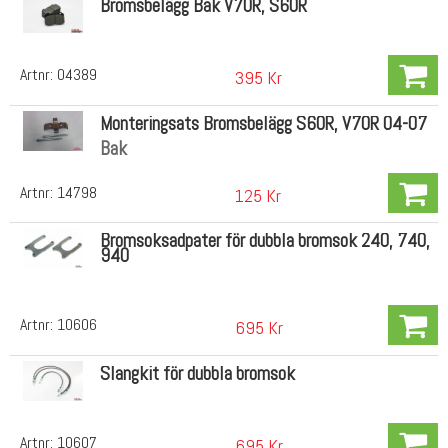
Bromsbelägg Bak V70R, S60R
Artnr:
04389
395 Kr
Monteringsats Bromsbelägg S60R, V70R 04-07
Bak
Artnr:
14798
125 Kr
Bromsoksadpater för dubbla bromsok 240, 740,
940
Artnr:
10606
695 Kr
Slangkit för dubbla bromsok
Artnr:
10607
695 Kr