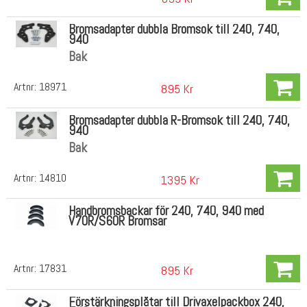
Bromsadapter dubbla Bromsok till 240, 740,
940
Bak
Artnr:
18971
895 Kr
Bromsadapter dubbla R-Bromsok till 240, 740,
940
Bak
Artnr:
14810
1395 Kr
Handbromsbackar för 240, 740, 940 med
V70R/S60R Bromsar
Artnr:
17831
895 Kr
Förstärkningsplåtar till Drivaxelpackbox 240,