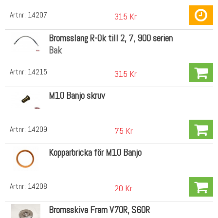
Artnr:
14207
315 Kr
Bromsslang R-Ok till 2, 7, 900 serien
Bak
Artnr:
14215
315 Kr
M10 Banjo skruv
Artnr:
14209
75 Kr
Kopparbricka för M10 Banjo
Artnr:
14208
20 Kr
Bromsskiva Fram V70R, S60R