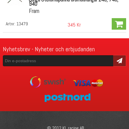
940
Fram
Artnr:
13479
345 Kr
Nyhetsbrev - Nyheter och erbjudanden
Skicka
© 2012 KL racing AB.