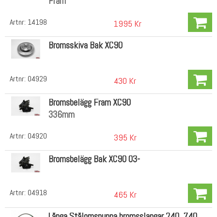
Fram
Artnr:
14198
1995 Kr
Bromsskiva Bak XC90
Artnr:
04929
430 Kr
Bromsbelägg Fram XC90
336mm
Artnr:
04920
395 Kr
Bromsbelägg Bak XC90 03-
Artnr:
04918
465 Kr
Långa Stålomspunna bromsslangar 240, 740,