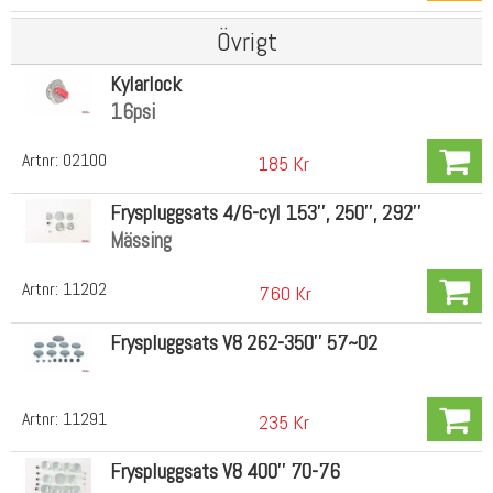
Övrigt
Kylarlock
16psi
Artnr:
02100
185 Kr
Fryspluggsats 4/6-cyl 153'', 250'', 292''
Mässing
Artnr:
11202
760 Kr
Fryspluggsats V8 262-350'' 57~02
Artnr:
11291
235 Kr
Fryspluggsats V8 400'' 70-76