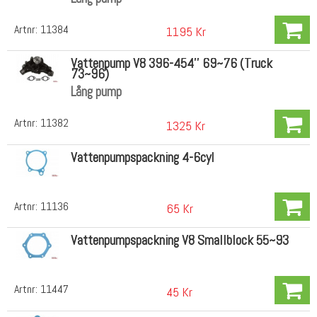
Artnr:
11384
1195 Kr
Vattenpump V8 396-454'' 69~76 (Truck
73~96)
Lång pump
Artnr:
11382
1325 Kr
Vattenpumpspackning 4-6cyl
Artnr:
11136
65 Kr
Vattenpumpspackning V8 Smallblock 55~93
Artnr:
11447
45 Kr