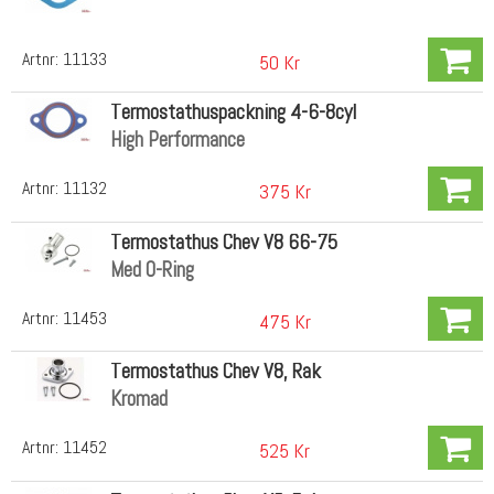
Artnr:
11133
50 Kr
Termostathuspackning 4-6-8cyl
High Performance
Artnr:
11132
375 Kr
Termostathus Chev V8 66-75
Med O-Ring
Artnr:
11453
475 Kr
Termostathus Chev V8, Rak
Kromad
Artnr:
11452
525 Kr