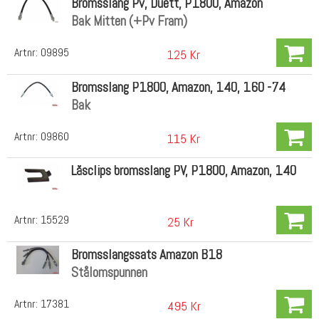
Bromsslang Pv, Duett, P1800, Amazon
Bak Mitten (+Pv Fram)
Artnr:
09895
125 Kr
Bromsslang P1800, Amazon, 140, 160 -74
Bak
Artnr:
09860
115 Kr
Låsclips bromsslang PV, P1800, Amazon, 140
Artnr:
15529
25 Kr
Bromsslangssats Amazon B18
Stålomspunnen
Artnr:
17381
495 Kr