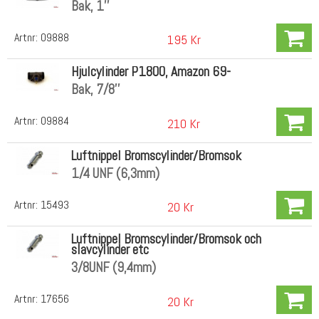
Bak, 1''
Artnr:
09888
195 Kr
Hjulcylinder P1800, Amazon 69-
Bak, 7/8''
Artnr:
09884
210 Kr
Luftnippel Bromscylinder/Bromsok
1/4 UNF (6,3mm)
Artnr:
15493
20 Kr
Luftnippel Bromscylinder/Bromsok och
slavcylinder etc
3/8UNF (9,4mm)
Artnr:
17656
20 Kr