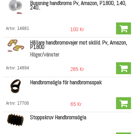
Bussning handbroms Pv, Amazon, P1800, 140,
240..
Artnr:
14881
100 Kr
Hållare handbromsvajer mot sköld. Pv, Amazon,
P1800
Höger/vänster
Artnr:
14894
285 Kr
Handbromsögla för handbromsspak
Artnr:
17706
65 Kr
Stoppskruv Handbromsögla