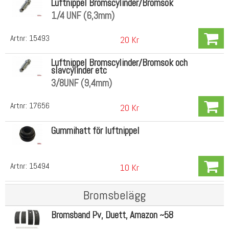
Luftnippel Bromscylinder/Bromsok
1/4 UNF (6,3mm)
Artnr:
15493
20 Kr
Luftnippel Bromscylinder/Bromsok och
slavcylinder etc
3/8UNF (9,4mm)
Artnr:
17656
20 Kr
Gummihatt för luftnippel
Artnr:
15494
10 Kr
Bromsbelägg
Bromsband Pv, Duett, Amazon ~58