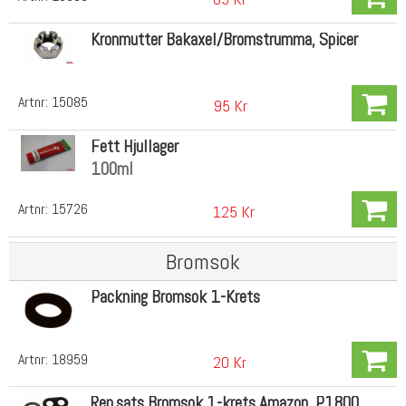
Kronmutter Bakaxel/Bromstrumma, Spicer
Artnr:
15085
95 Kr
Fett Hjullager
100ml
Artnr:
15726
125 Kr
Bromsok
Packning Bromsok 1-Krets
Artnr:
18959
20 Kr
Rep.sats Bromsok 1-krets Amazon, P1800