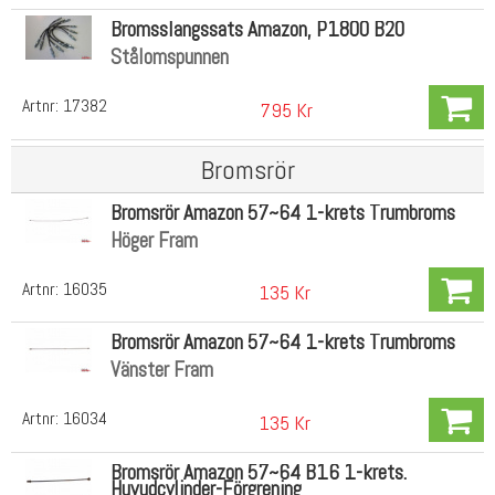
Bromsslangssats Amazon, P1800 B20
Stålomspunnen
Artnr:
17382
795 Kr
Bromsrör
Bromsrör Amazon 57~64 1-krets Trumbroms
Höger Fram
Artnr:
16035
135 Kr
Bromsrör Amazon 57~64 1-krets Trumbroms
Vänster Fram
Artnr:
16034
135 Kr
Bromsrör Amazon 57~64 B16 1-krets.
Huvudcylinder-Förgrening