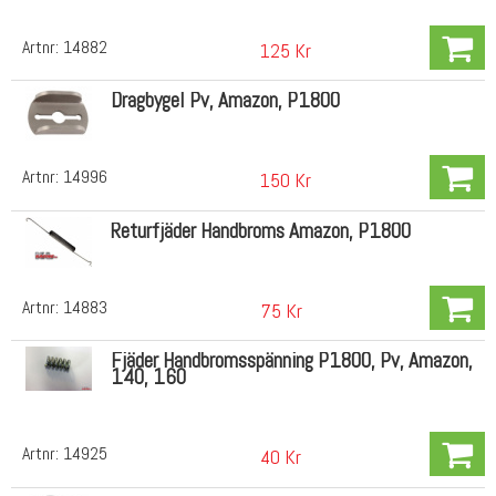
Artnr:
14882
125 Kr
Dragbygel Pv, Amazon, P1800
Artnr:
14996
150 Kr
Returfjäder Handbroms Amazon, P1800
Artnr:
14883
75 Kr
Fjäder Handbromsspänning P1800, Pv, Amazon,
140, 160
Artnr:
14925
40 Kr