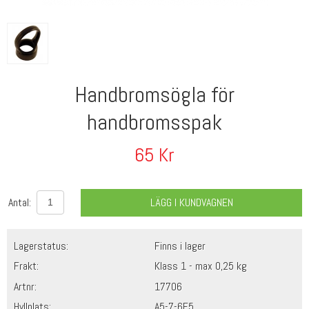
Handbromsögla för
handbromsspak
65
Kr
Antal:
LÄGG I KUNDVAGNEN
Lagerstatus:
Finns i lager
Frakt:
Klass 1 - max 0,25 kg
Artnr:
17706
Hyllplats:
A5-7-6F5