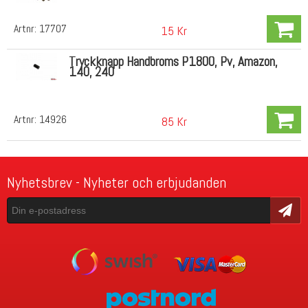
Artnr:
17707
15 Kr
Tryckknapp Handbroms P1800, Pv, Amazon,
140, 240
Artnr:
14926
85 Kr
Nyhetsbrev - Nyheter och erbjudanden
Skicka