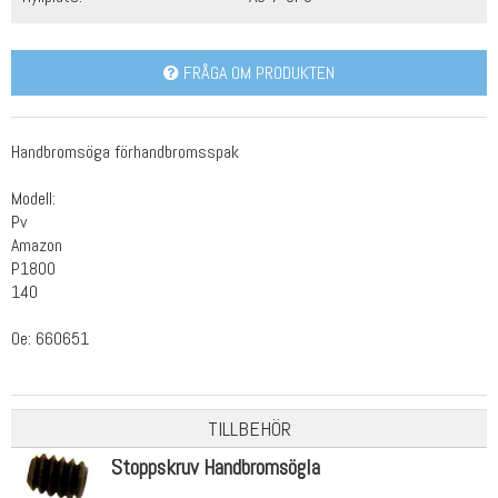
FRÅGA OM PRODUKTEN
Handbromsöga förhandbromsspak
Modell:
Pv
Amazon
P1800
140
Oe: 660651
TILLBEHÖR
Stoppskruv Handbromsögla