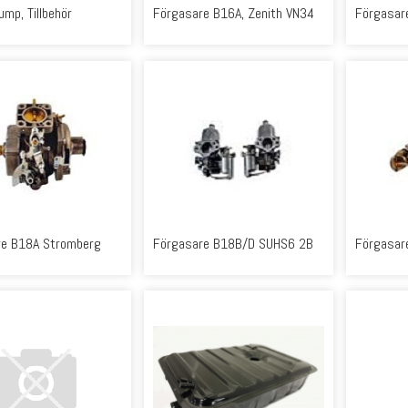
ump, Tillbehör
Förgasare B16A, Zenith VN34
Förgasar
re B18A Stromberg
Förgasare B18B/D SUHS6 2B
Förgasar