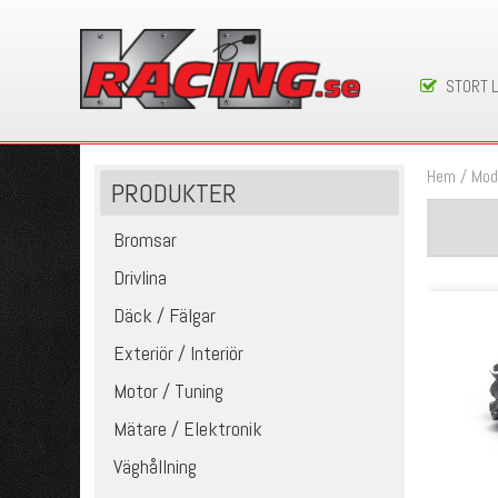
STORT 
Hem
/
Mod
PRODUKTER
Bromsar
Drivlina
Däck / Fälgar
Exteriör / Interiör
Motor / Tuning
Mätare / Elektronik
Väghållning