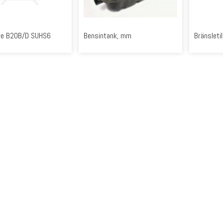
re B20B/D SUHS6
Bensintank, mm
Bränsleti