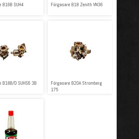
e B16B SUH4
Förgasare B18 Zenith VN36
e B18B/D SUHS6 3B
Förgasare B20A Stromberg
175