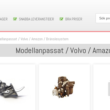
LAGER
SNABBA LEVERANSTIDER
BRA PRISER
ellanpassat
/
Volvo
/
Amazon
/
Bränslesystem
Modellanpassat / Volvo / Amaz