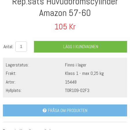
Rep.sats Huvudbromscylinder
Amazon 57-60
105
Kr
Antal:
LÄGG I KUNDVAGNEN
Lagerstatus:
Finns i lager
Frakt:
Klass 1 - max 0,25 kg
Artnr:
15448
Hyllplats:
TOR109-02F3
FRÅGA OM PRODUKTEN