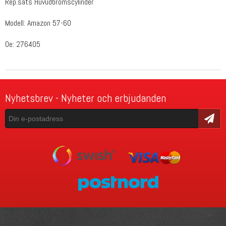
Rep.sats Huvudbromscylinder
Modell: Amazon 57-60
Oe: 276405
Nyhetsbrev - Nyheter och erbjudanden
Skicka