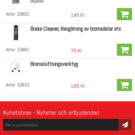
500ml
Artnr:
10801
145 Kr
Brake Cleaner, Rengörning av bromsdelar etc
Artnr:
13862
70 Kr
Bromsluftningsverktyg
Artnr:
10813
165 Kr
Nyhetsbrev - Nyheter och erbjudanden
Skicka