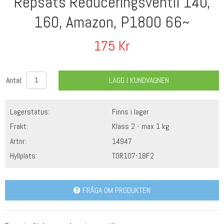
Repsats Reduceringsventil 140,
160, Amazon, P1800 66~
175
Kr
Antal:
LÄGG I KUNDVAGNEN
Lagerstatus:
Finns i lager
Frakt:
Klass 2 - max 1 kg
Artnr:
14947
Hyllplats:
TOR107-18F2
FRÅGA OM PRODUKTEN