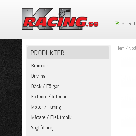
STORT 
Hem
/
Mod
PRODUKTER
Bromsar
Drivlina
Däck / Fälgar
Exteriör / Interiör
Motor / Tuning
Mätare / Elektronik
Väghållning