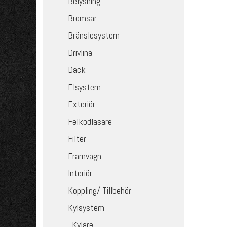
Belysning
Bromsar
Bränslesystem
Drivlina
Däck
Elsystem
Exteriör
Felkodläsare
Filter
Framvagn
Interiör
Koppling/ Tillbehör
Kylsystem
Kylare