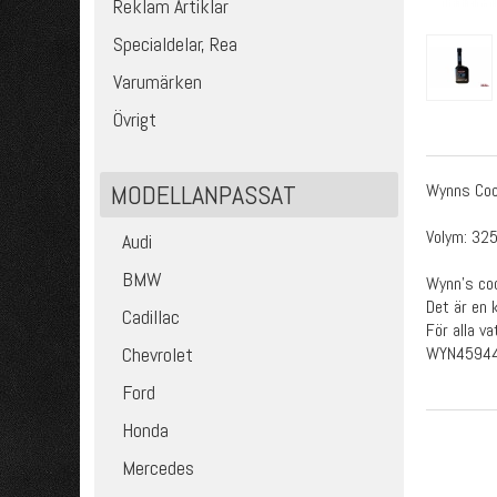
Reklam Artiklar
Specialdelar, Rea
Varumärken
Övrigt
MODELLANPASSAT
Wynns Cool
Volym: 32
Audi
BMW
Wynn's coo
Det är en 
Cadillac
För alla v
WYN4594
Chevrolet
Ford
Honda
Mercedes