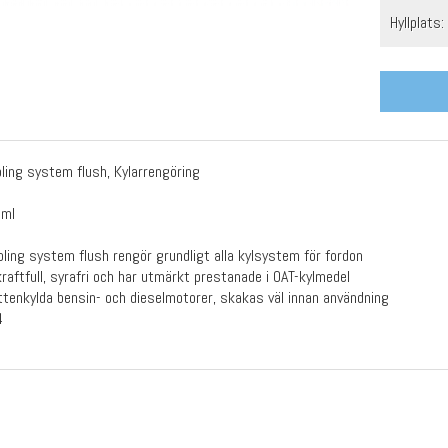
Hyllplats:
ing system flush, Kylarrengöring
5ml
ling system flush rengör grundligt alla kylsystem för fordon
kraftfull, syrafri och har utmärkt prestanade i OAT-kylmedel
attenkylda bensin- och dieselmotorer, skakas väl innan användning
4