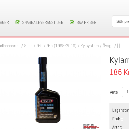
LAGER
SNABBA LEVERANSTIDER
BRA PRISER
ellanpassat
/
Saab
/
9-5
/
9-5 (1998-2010)
/
Kylsystem
/
Övrigt
/
| |
Kylar
185
K
Antal:
Lagersta
Frakt:
Artnr: