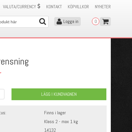
VALUTA/CURRENCY
KONTAKT
KÖPVILLKOR
NYHETER
Logga in
0
rensning
r
LÄGG I KUNDVAGNEN
tus:
Finns i lager
Klass 2 - max 1 kg
14132