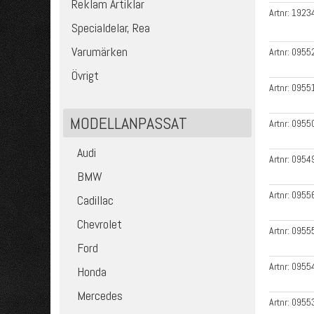
Reklam Artiklar
Artnr:
1923
Specialdelar, Rea
Varumärken
Artnr:
0955
Övrigt
Artnr:
0955
MODELLANPASSAT
Artnr:
0955
Audi
Artnr:
0954
BMW
Artnr:
0955
Cadillac
Chevrolet
Artnr:
0955
Ford
Artnr:
0955
Honda
Mercedes
Artnr:
0955