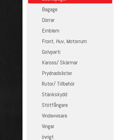
Bagage
Dörrar
Emblem
Front, Huv, Motorrum
Golvparti
Kaross/ Skärmar
Prydnadslister
Rutor/ Tillbehör
Stänkskydd
Stötfångare
Vindavvisare
Vingar
övrigt