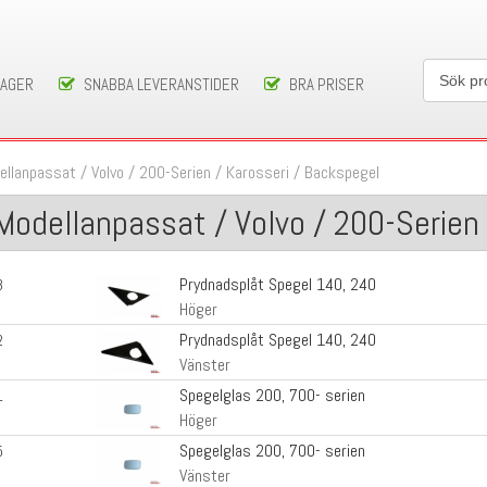
LAGER
SNABBA LEVERANSTIDER
BRA PRISER
ellanpassat
/
Volvo
/
200-Serien
/
Karosseri
/
Backspegel
Modellanpassat / Volvo / 200-Serien
Prydnadsplåt Spegel 140, 240
3
Höger
Prydnadsplåt Spegel 140, 240
2
Vänster
Spegelglas 200, 700- serien
1
Höger
Spegelglas 200, 700- serien
5
Vänster