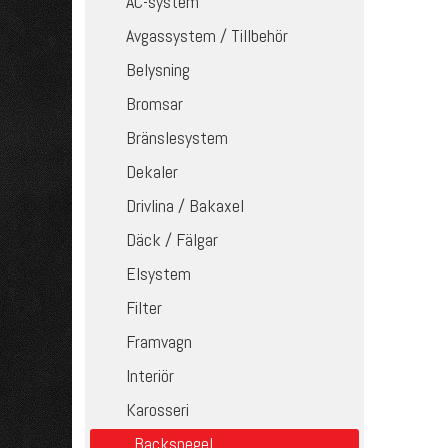
AC-system
Avgassystem / Tillbehör
Belysning
Bromsar
Bränslesystem
Dekaler
Drivlina / Bakaxel
Däck / Fälgar
Elsystem
Filter
Framvagn
Interiör
Karosseri
Backspegel