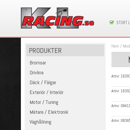
STORT 
Hem
/
Mod
PRODUKTER
Bromsar
Drivlina
Artnr:
1639
Däck / Fälgar
Artnr:
1639
Exteriör / Interiör
Motor / Tuning
Artnr:
0841
Mätare / Elektronik
Artnr:
0836
Väghållning