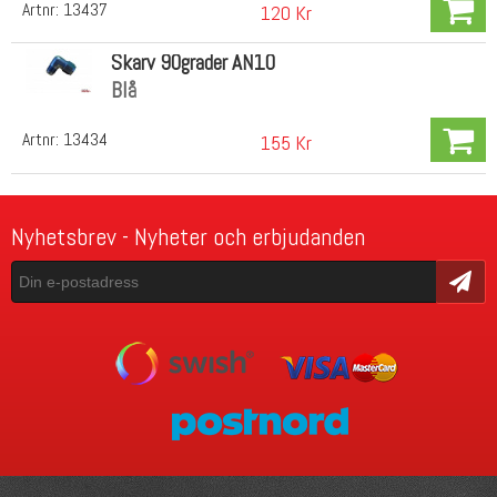
Artnr:
13437
120 Kr
Skarv 90grader AN10
Blå
Artnr:
13434
155 Kr
Nyhetsbrev - Nyheter och erbjudanden
Skicka