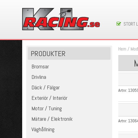
STORT 
Hem
/
Mod
PRODUKTER
M
Bromsar
Drivlina
Däck / Fälgar
Artnr:
1305
Exteriör / Interiör
Motor / Tuning
Mätare / Elektronik
Artnr:
1306
Väghållning