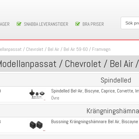
LAGER
SNABBA LEVERANSTIDER
BRA PRISER
ellanpassat
/
Chevrolet
/
Bel Air
/
Bel Air 59-60
/
Framvagn
odellanpassat / Chevrolet / Bel Air 
Spindelled
Spindelled Bel-Air, Biscyne, Caprice, Corvette, Im
9
Övre
Krängningshämna
Bussning Krängningshämnare Bel Air, Biscayne
4