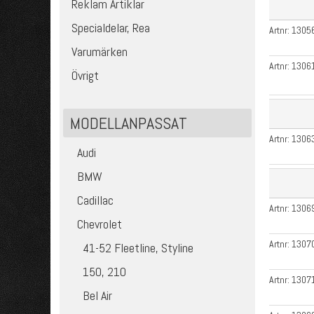
Reklam Artiklar
Specialdelar, Rea
Artnr:
1305
Varumärken
Artnr:
1306
Övrigt
MODELLANPASSAT
Artnr:
1306
Audi
BMW
Cadillac
Artnr:
1306
Chevrolet
Artnr:
1307
41-52 Fleetline, Styline
150, 210
Artnr:
1307
Bel Air