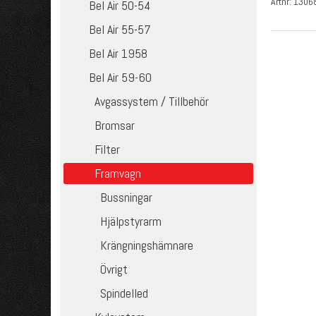
Artnr:
1306
Bel Air 50-54
Bel Air 55-57
Bel Air 1958
Bel Air 59-60
Avgassystem / Tillbehör
Bromsar
Filter
Framvagn
Bussningar
Hjälpstyrarm
Krängningshämnare
Övrigt
Spindelled