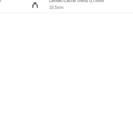
Camber/Caster chims 0,75mm
8
16,5mm