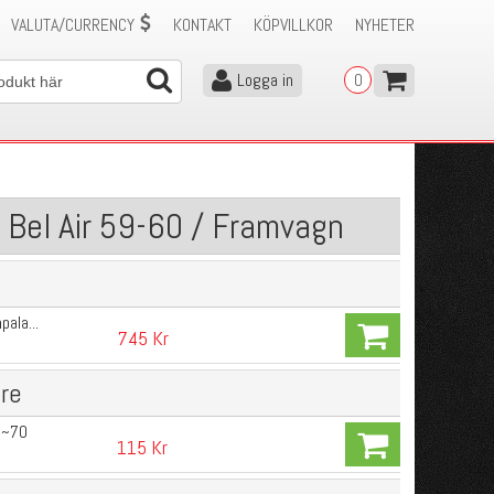
VALUTA/CURRENCY
KONTAKT
KÖPVILLKOR
NYHETER
Logga in
0
/ Bel Air 59-60 / Framvagn
pala...
745 Kr
re
 ~70
115 Kr