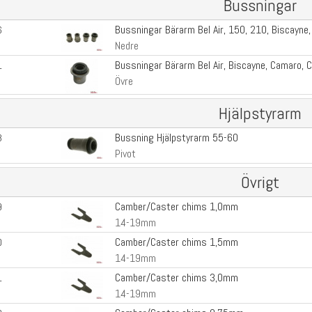
Bussningar
Bussningar Bärarm Bel Air, 150, 210, Biscayne, 
6
Nedre
Bussningar Bärarm Bel Air, Biscayne, Camaro, Co
1
Övre
Hjälpstyrarm
Bussning Hjälpstyrarm 55-60
3
Pivot
Övrigt
Camber/Caster chims 1,0mm
9
14-19mm
Camber/Caster chims 1,5mm
0
14-19mm
Camber/Caster chims 3,0mm
1
14-19mm