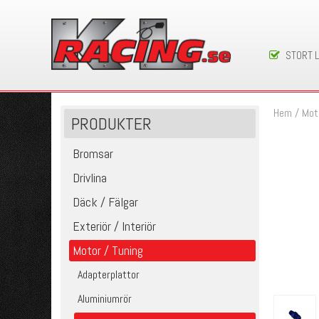
STORT 
Hem
/
Mot
PRODUKTER
Bromsar
Drivlina
Däck / Fälgar
Exteriör / Interiör
Motor / Tuning
Adapterplattor
Aluminiumrör