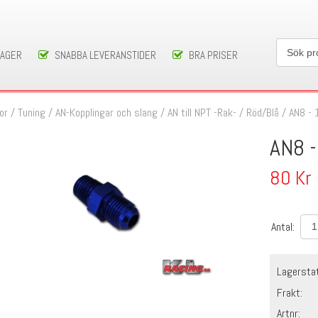
LAGER
SNABBA LEVERANSTIDER
BRA PRISER
or / Tuning
/
AN-Kopplingar och slang
/
AN till NPT -Rak-
/
Röd/Blå
/
AN8 - 1
AN8 -
80
Kr
Antal:
Lagersta
Frakt:
Artnr: