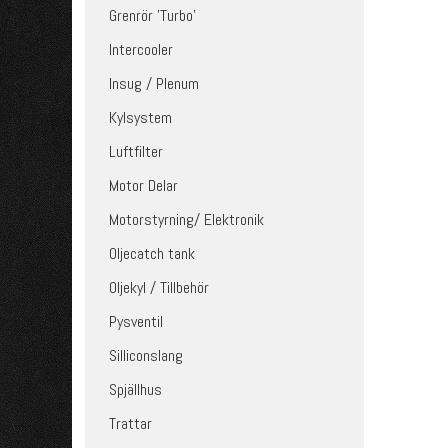
Grenrör 'Turbo'
Intercooler
Insug / Plenum
Kylsystem
Luftfilter
Motor Delar
Motorstyrning/ Elektronik
Oljecatch tank
Oljekyl / Tillbehör
Pysventil
Silliconslang
Spjällhus
Trattar