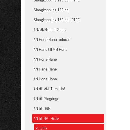
Slangkoppling 120 böj -PTFE-
Slangkoppling 180 böj
Slangkoppling 180 böj -PTFE-
AN/MM/Npt till Slang
AN Hona-Hane reducer
AN Hane till MM Hona
AN Hona-Hane
AN Hane-Hane
AN Hona-Hona
AN till MM, Tum, Unf
AN till Rörgänga
AN till ORB
AN till NPT -Rak-
Röd/Blå