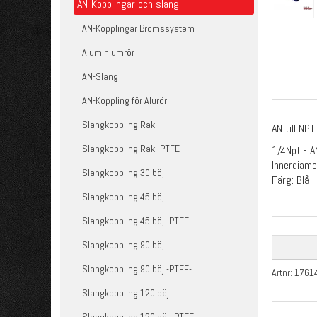
AN-Kopplingar och slang
AN-Kopplingar Bromssystem
Aluminiumrör
AN-Slang
AN-Koppling för Alurör
Slangkoppling Rak
AN till NP
Slangkoppling Rak -PTFE-
1/4Npt - 
Innerdiam
Slangkoppling 30 böj
Färg: Blå
Slangkoppling 45 böj
Slangkoppling 45 böj -PTFE-
Slangkoppling 90 böj
Slangkoppling 90 böj -PTFE-
Artnr:
1761
Slangkoppling 120 böj