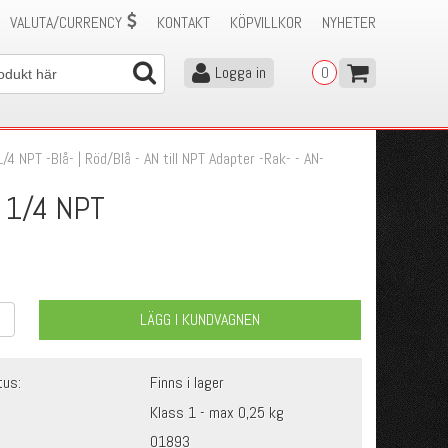
VALUTA/CURRENCY
KONTAKT
KÖPVILLKOR
NYHETER
Logga in
0
/4 NPT -Blå- | Röd/Blå - AN till NPT Adapter -Rak- - AN-
 1/4 NPT
LÄGG I KUNDVAGNEN
tus:
Finns i lager
Klass 1 - max 0,25 kg
01893