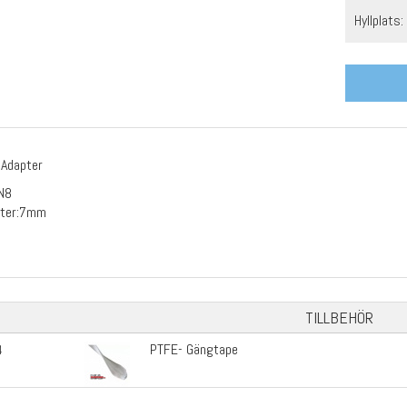
Hyllplats:
T Adapter
AN8
eter:7mm
TILLBEHÖR
PTFE- Gängtape
4