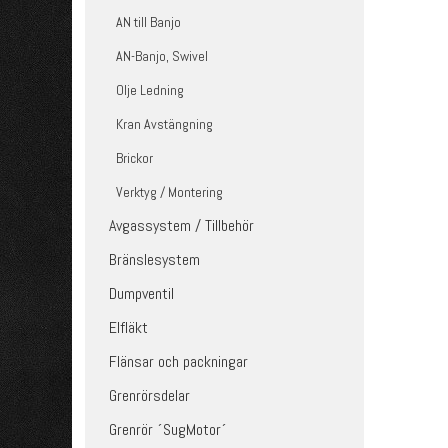
AN till Banjo
AN-Banjo, Swivel
Olje Ledning
Kran Avstängning
Brickor
Verktyg / Montering
Avgassystem / Tillbehör
Bränslesystem
Dumpventil
Elfläkt
Flänsar och packningar
Grenrörsdelar
Grenrör ´SugMotor´