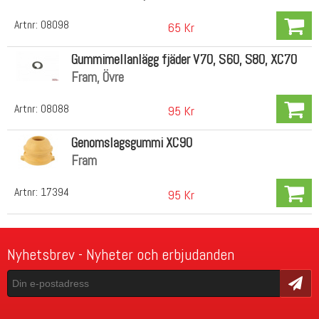
Artnr:
08098
65 Kr
Gummimellanlägg fjäder V70, S60, S80, XC70
Fram, Övre
Artnr:
08088
95 Kr
Genomslagsgummi XC90
Fram
Artnr:
17394
95 Kr
Nyhetsbrev - Nyheter och erbjudanden
Skicka