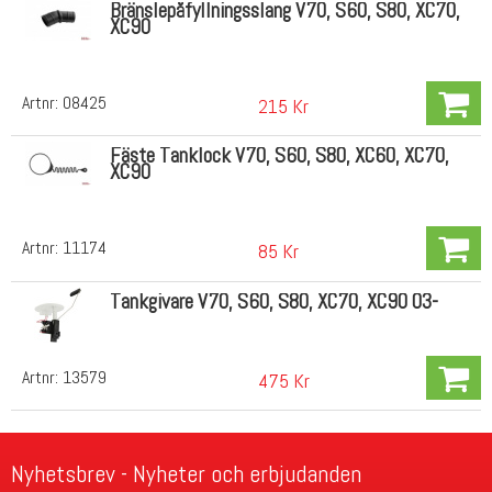
Bränslepåfyllningsslang V70, S60, S80, XC70,
XC90
Artnr:
08425
215 Kr
Fäste Tanklock V70, S60, S80, XC60, XC70,
XC90
Artnr:
11174
85 Kr
Tankgivare V70, S60, S80, XC70, XC90 03-
Artnr:
13579
475 Kr
Nyhetsbrev - Nyheter och erbjudanden