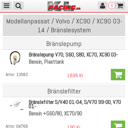
0
Modellanpassat / Volvo / XC90 / XC90 03-
14 / Bränslesystem
Bränslepump
Bränslepump V70, S60, S80, XC70, XC90 03-
Bensin, Plasttank
Artnr:
13583
1695 Kr
Bränslefilter
Bränslefilter S/V40 01-04, S/V70 99-00, V70
01-
Bensin +S60/80, XC70/90
Artnr:
04769
190 Kr