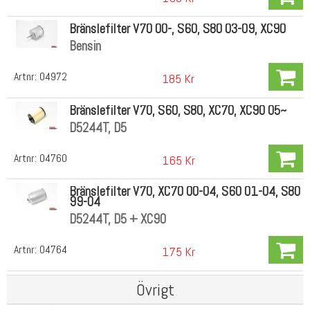
Bränslefilter V70 00-, S60, S80 03-09, XC90
Bensin
Artnr:
04972
185 Kr
Bränslefilter V70, S60, S80, XC70, XC90 05~
D5244T, D5
Artnr:
04760
165 Kr
Bränslefilter V70, XC70 00-04, S60 01-04, S80
99-04
D5244T, D5 + XC90
Artnr:
04764
175 Kr
Övrigt