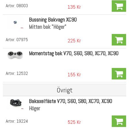
Artnr:
08003
135 Kr
Bussning Bakvagn XC90
Mitten bak "Höger"
Artnr:
07975
225 Kr
Momentstag bak V70, S60, S80, XC70, XC90
Artnr:
12532
155 Kr
Övrigt
Bakaxelfäste V70, S60, S80, XC70, XC90
Höger
Artnr:
19224
525 Kr