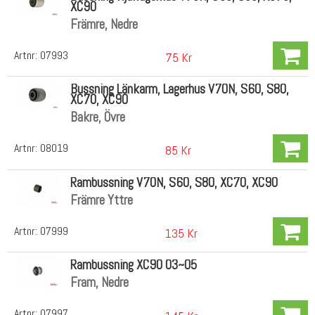
XC90
Främre, Nedre
Artnr:
07993
75 Kr
Bussning Länkarm, Lagerhus V70N, S60, S80,
XC70, XC90
Bakre, Övre
Artnr:
08019
85 Kr
Rambussning V70N, S60, S80, XC70, XC90
Främre Yttre
Artnr:
07999
135 Kr
Rambussning XC90 03~05
Fram, Nedre
Artnr:
07997