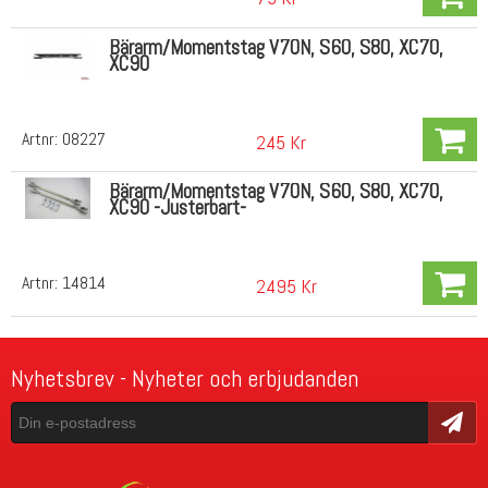
Bärarm/Momentstag V70N, S60, S80, XC70,
XC90
Artnr:
08227
245 Kr
Bärarm/Momentstag V70N, S60, S80, XC70,
XC90 -Justerbart-
Artnr:
14814
2495 Kr
Nyhetsbrev - Nyheter och erbjudanden
Skicka