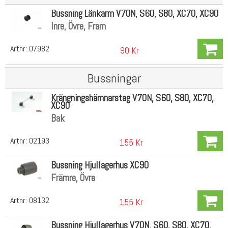
Bussning Länkarm V70N, S60, S80, XC70, XC90
Inre, Övre, Fram
Artnr:
07982
90 Kr
Bussningar
Krängningshämnarstag V70N, S60, S80, XC70,
XC90
Bak
Artnr:
02193
155 Kr
Bussning Hjullagerhus XC90
Främre, Övre
Artnr:
08132
155 Kr
Bussning Hjullagerhus V70N, S60, S80, XC70,