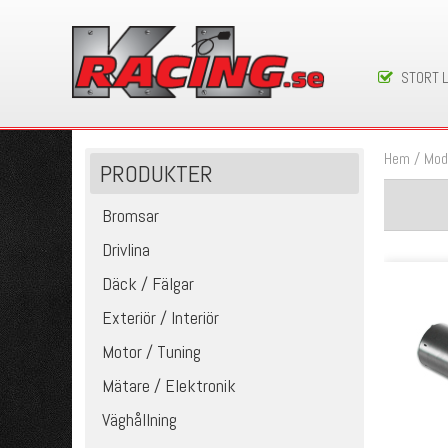
STORT 
Hem
/
Mod
PRODUKTER
Bromsar
Drivlina
Däck / Fälgar
Exteriör / Interiör
Motor / Tuning
Mätare / Elektronik
Väghållning