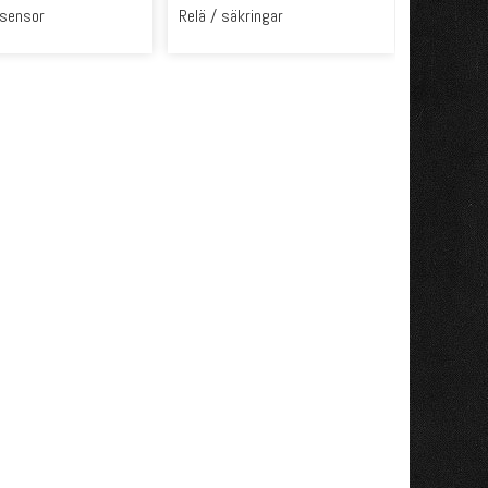
gsensor
Relä / säkringar