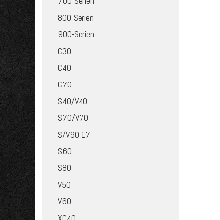
700-Serien
800-Serien
900-Serien
C30
C40
C70
S40/V40
S70/V70
S/V90 17-
S60
S80
V50
V60
XC40