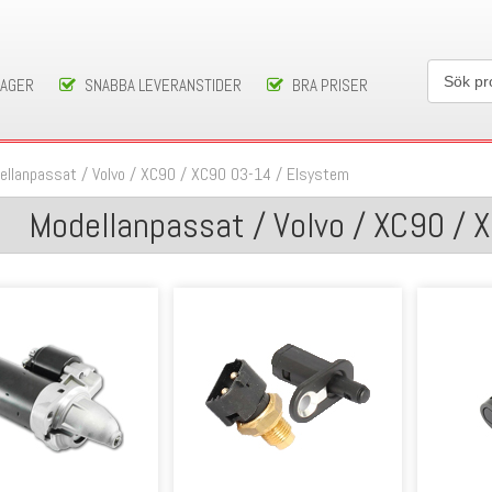
LAGER
SNABBA LEVERANSTIDER
BRA PRISER
ellanpassat
/
Volvo
/
XC90
/
XC90 03-14
/
Elsystem
Modellanpassat / Volvo / XC90 / 