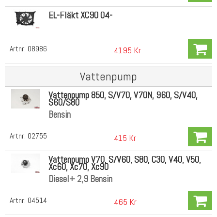
EL-Fläkt XC90 04-
Artnr:
08986
4195 Kr
Vattenpump
Vattenpump 850, S/V70, V70N, 960, S/V40,
S60/S80
Bensin
Artnr:
02755
415 Kr
Vattenpump V70, S/V60, S80, C30, V40, V50,
Xc60, Xc70, Xc90
Diesel+ 2,9 Bensin
Artnr:
04514
465 Kr