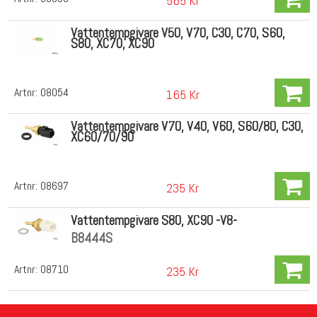
565 Kr
Vattentempgivare V50, V70, C30, C70, S60,
S80, XC70, XC90
Artnr:
08054
165 Kr
Vattentempgivare V70, V40, V60, S60/80, C30,
XC60/70/90
Artnr:
08697
235 Kr
Vattentempgivare S80, XC90 -V8-
B8444S
Artnr:
08710
235 Kr