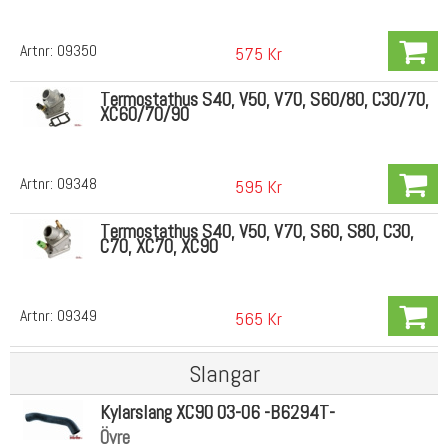
Artnr:
09350
575 Kr
Termostathus S40, V50, V70, S60/80, C30/70,
XC60/70/90
Artnr:
09348
595 Kr
Termostathus S40, V50, V70, S60, S80, C30,
C70, XC70, XC90
Artnr:
09349
565 Kr
Slangar
Kylarslang XC90 03-06 -B6294T-
Övre