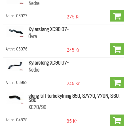
Nedre
Artnr:
06977
275 Kr
Kylarslang XC90 07-
Övre
Artnr:
06976
245 Kr
Kylarslang XC90 07-
Nedre
Artnr:
06982
245 Kr
slang till turbokylning 850, S/V70, V70N, S60,
S80
XC70/90
Artnr:
04878
85 Kr