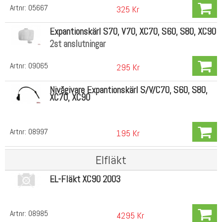
Artnr:
05667
325 Kr
Expantionskärl S70, V70, XC70, S60, S80, XC90
2st anslutningar
Artnr:
09065
295 Kr
Nivågivare Expantionskärl S/V/C70, S60, S80,
XC70, XC90
Artnr:
08997
195 Kr
Elfläkt
EL-Fläkt XC90 2003
Artnr:
08985
4295 Kr