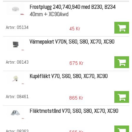
Frostplugg 240,740,940 med B230, B234
40mm + XC90Awd
Artnr:
05134
45 Kr
Värmepaket V70N, S60, S80, XC70, XC90
Artnr:
08143
675 Kr
Kupéfläkt V70, S60, S80, XC70, XC90
Artnr:
08461
865 Kr
Fläktmotstånd V70, S60, S80, XC70, XC90
Artnr:
08363