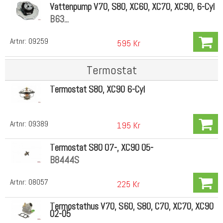
Vattenpump V70, S80, XC60, XC70, XC90, 6-Cyl
B63...
Artnr:
09259
595 Kr
Termostat
Termostat S80, XC90 6-Cyl
Artnr:
09389
195 Kr
Termostat S80 07-, XC90 05-
B8444S
Artnr:
08057
225 Kr
Termostathus V70, S60, S80, C70, XC70, XC90
02-05