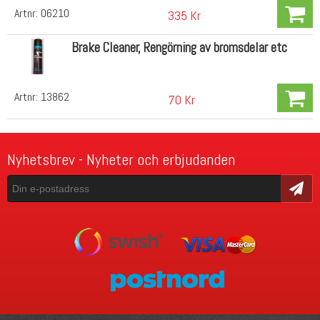
Artnr:
06210
335 Kr
Brake Cleaner, Rengörning av bromsdelar etc
Artnr:
13862
70 Kr
Nyhetsbrev - Nyheter och erbjudanden
Skicka