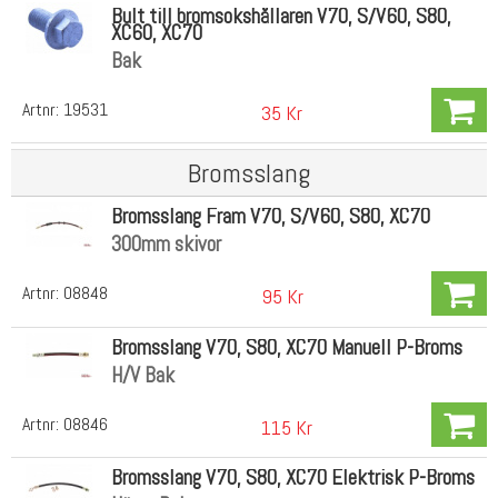
Bult till bromsokshållaren V70, S/V60, S80,
XC60, XC70
Bak
Artnr:
19531
35 Kr
Bromsslang
Bromsslang Fram V70, S/V60, S80, XC70
300mm skivor
Artnr:
08848
95 Kr
Bromsslang V70, S80, XC70 Manuell P-Broms
H/V Bak
Artnr:
08846
115 Kr
Bromsslang V70, S80, XC70 Elektrisk P-Broms