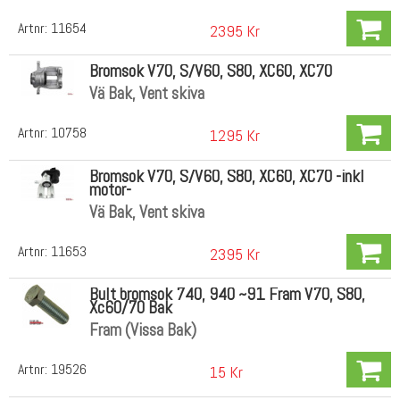
Artnr:
11654
2395 Kr
Bromsok V70, S/V60, S80, XC60, XC70
Vä Bak, Vent skiva
Artnr:
10758
1295 Kr
Bromsok V70, S/V60, S80, XC60, XC70 -inkl
motor-
Vä Bak, Vent skiva
Artnr:
11653
2395 Kr
Bult bromsok 740, 940 ~91 Fram V70, S80,
Xc60/70 Bak
Fram (Vissa Bak)
Artnr:
19526
15 Kr