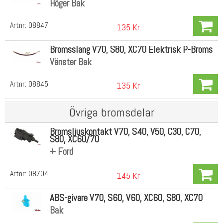
Höger Bak
Artnr:
08847
135 Kr
Bromsslang V70, S80, XC70 Elektrisk P-Broms
Vänster Bak
Artnr:
08845
135 Kr
Övriga bromsdelar
Bromsljuskontakt V70, S40, V50, C30, C70,
S80, XC60/70
+ Ford
Artnr:
08704
145 Kr
ABS-givare V70, S60, V60, XC60, S80, XC70
Bak