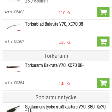
26"/ 650mm
Artnr:
05403
110 Kr
Torkarblad Bakruta V70, XC70 08-
Artnr:
05367
135 Kr
Torkararm
Torkararm Bakruta V70, XC70 08-
Artnr:
05364
145 Kr
Spolarmunstycke
Spolarmunstycke strålkastare V70, S80, Xc70
~10