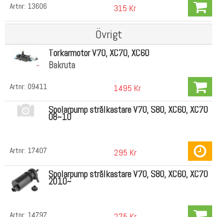
Artnr:
13606
315 Kr
Övrigt
Torkarmotor V70, XC70, XC60
Bakruta
Artnr:
09411
1495 Kr
Spolarpump strålkastare V70, S80, XC60, XC70
08~10
Artnr:
17407
295 Kr
Spolarpump strålkastare V70, S80, XC60, XC70
2010~
Artnr:
14797
275 Kr