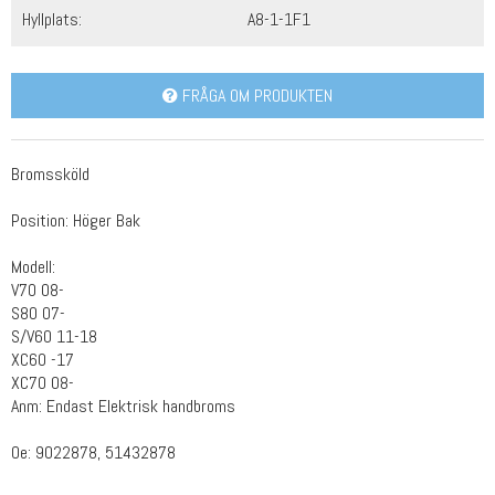
Hyllplats:
A8-1-1F1
FRÅGA OM PRODUKTEN
Bromssköld
Position: Höger Bak
Modell:
V70 08-
S80 07-
S/V60 11-18
XC60 -17
XC70 08-
Anm: Endast Elektrisk handbroms
Oe: 9022878, 51432878