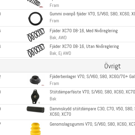
Fram
Gummi ovanpå fjäder V70, S/V60, S80, XC60, 
3
Fram
Fjäder XC70 08-16, Med Nivåreglering
5
Bak, AWD
Fjäder XC70 08-16, Utan Nivåreglering
6
Bak, Ej AWD
Övrigt
Fjäderbenlager V70, S/V60, S80, XC60/70+ Ga
2
Fram
Stötdämparfäste V70, S/V60, S80, XC60, XC7
3
Bak
Dammskydd stötdämpare C30, C70, V50, S80, 
9
XC60, XC70
Fram
Genomslagsgummi V70, S/V60, S80, XC60, XC
7