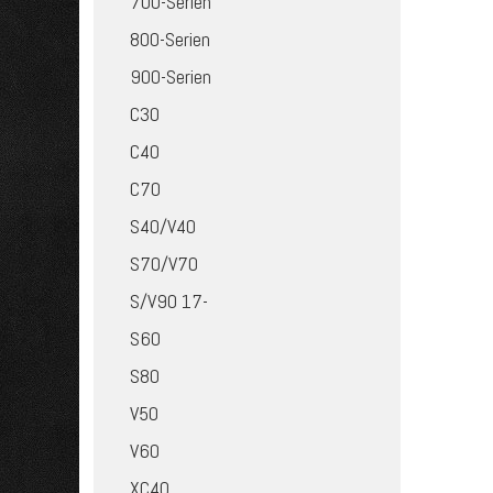
700-Serien
800-Serien
900-Serien
C30
C40
C70
S40/V40
S70/V70
S/V90 17-
S60
S80
V50
V60
XC40