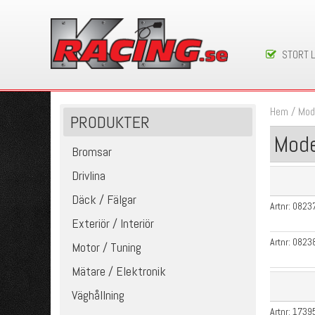
STORT 
Hem
/
Mod
PRODUKTER
Mode
Bromsar
Drivlina
Däck / Fälgar
Artnr:
0823
Exteriör / Interiör
Artnr:
0823
Motor / Tuning
Mätare / Elektronik
Väghållning
Artnr:
1739