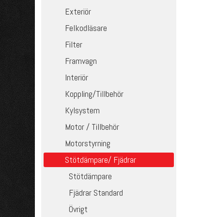
Exteriör
Felkodläsare
Filter
Framvagn
Interiör
Koppling/Tillbehör
Kylsystem
Motor / Tillbehör
Motorstyrning
Stötdämpare/ Fjädrar
Stötdämpare
Fjädrar Standard
Övrigt