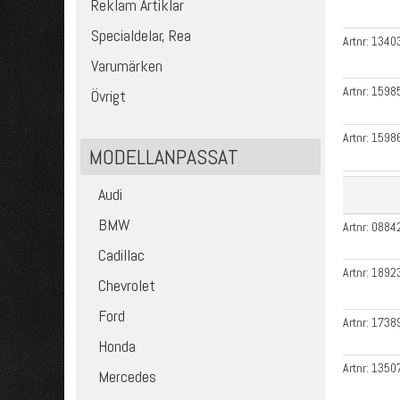
Reklam Artiklar
Specialdelar, Rea
Artnr:
1340
Varumärken
Artnr:
1598
Övrigt
Artnr:
1598
MODELLANPASSAT
Audi
BMW
Artnr:
0884
Cadillac
Artnr:
1892
Chevrolet
Ford
Artnr:
1738
Honda
Artnr:
1350
Mercedes