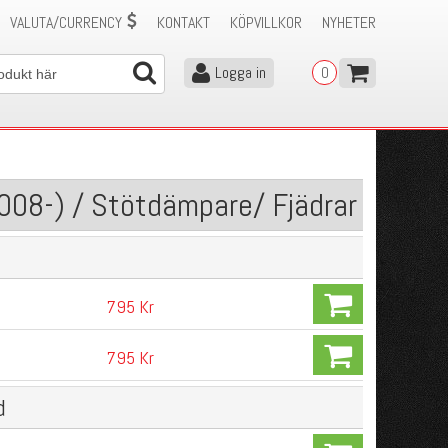
VALUTA/CURRENCY
KONTAKT
KÖPVILLKOR
NYHETER
Logga in
0
008-) / Stötdämpare/ Fjädrar
795 Kr
795 Kr
d