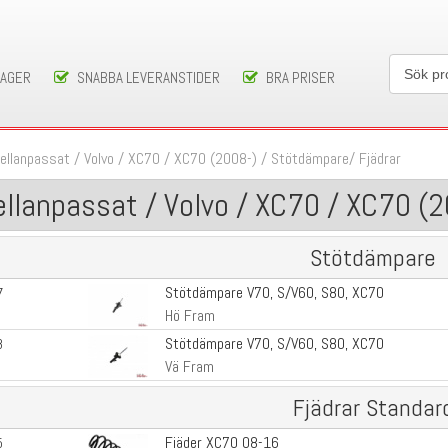
LAGER
SNABBA LEVERANSTIDER
BRA PRISER
ellanpassat
/
Volvo
/
XC70
/
XC70 (2008-)
/
Stötdämpare/ Fjädrar
llanpassat / Volvo / XC70 / XC70 (2
Stötdämpare
Stötdämpare V70, S/V60, S80, XC70
7
Hö Fram
Stötdämpare V70, S/V60, S80, XC70
8
Vä Fram
Fjädrar Standar
Fjäder XC70 08-16
5