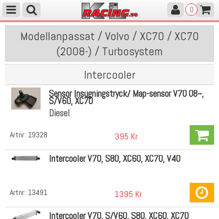
0
Modellanpassat / Volvo / XC70 / XC70
(2008-) / Turbosystem
Intercooler
Sensor Insugningstryck/ Map-sensor V70 08~,
S/V60, XC70
Diesel
Artnr:
19328
395 Kr
Intercooler V70, S80, XC60, XC70, V40
Artnr:
13491
1395 Kr
Intercooler V70, S/V60, S80, XC60, XC70