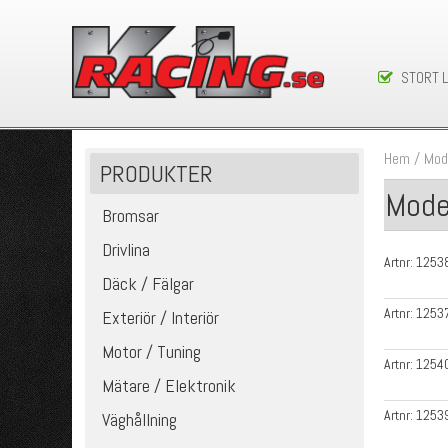
STORT 
Hem
/
Mod
PRODUKTER
Mode
Bromsar
Drivlina
Artnr:
1253
Däck / Fälgar
Artnr:
1253
Exteriör / Interiör
Motor / Tuning
Artnr:
1254
Mätare / Elektronik
Artnr:
1253
Väghållning