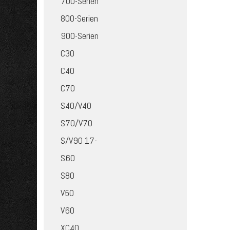
700-Serien
800-Serien
900-Serien
C30
C40
C70
S40/V40
S70/V70
S/V90 17-
S60
S80
V50
V60
XC40