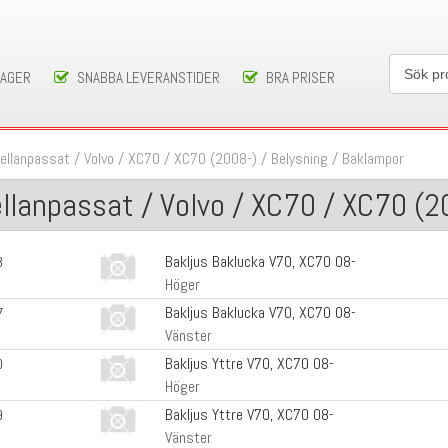
LAGER
SNABBA LEVERANSTIDER
BRA PRISER
ellanpassat
/
Volvo
/
XC70
/
XC70 (2008-)
/
Belysning
/
Baklampor
llanpassat / Volvo / XC70 / XC70 (2
Bakljus Baklucka V70, XC70 08-
8
Höger
Bakljus Baklucka V70, XC70 08-
7
Vänster
Bakljus Yttre V70, XC70 08-
0
Höger
Bakljus Yttre V70, XC70 08-
9
Vänster