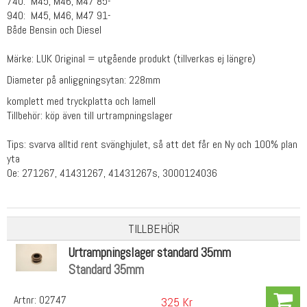
740: M45, M46, M47 85-
940: M45, M46, M47 91-
Både Bensin och Diesel
Märke: LUK Original = utgående produkt (tillverkas ej längre)
Diameter på anliggningsytan: 228mm
komplett med tryckplatta och lamell
Tillbehör: köp även till urtrampningslager
Tips: svarva alltid rent svänghjulet, så att det får en Ny och 100% plan
yta
Oe: 271267, 41431267, 41431267s, 3000124036
TILLBEHÖR
Urtrampningslager standard 35mm
Standard 35mm
Artnr:
02747
325 Kr