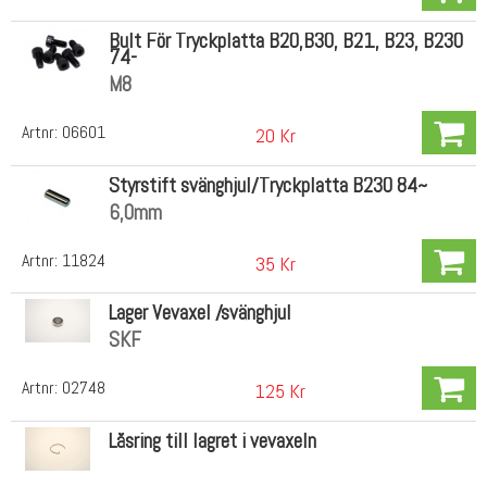
Bult För Tryckplatta B20,B30, B21, B23, B230
74-
M8
Artnr:
06601
20 Kr
Styrstift svänghjul/Tryckplatta B230 84~
6,0mm
Artnr:
11824
35 Kr
Lager Vevaxel /svänghjul
SKF
Artnr:
02748
125 Kr
Låsring till lagret i vevaxeln