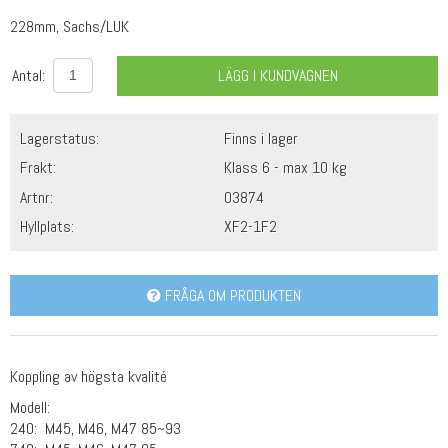
228mm, Sachs/LUK
Antal:
LÄGG I KUNDVAGNEN
Lagerstatus:
Finns i lager
Frakt:
Klass 6 - max 10 kg
Artnr:
03874
Hyllplats:
XF2-1F2
FRÅGA OM PRODUKTEN
Koppling av högsta kvalité
Modell:
240: M45, M46, M47 85~93