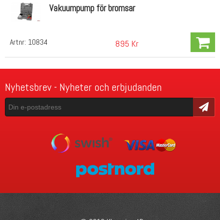
Vakuumpump för bromsar
Artnr:
10834
895 Kr
Nyhetsbrev - Nyheter och erbjudanden
Skicka