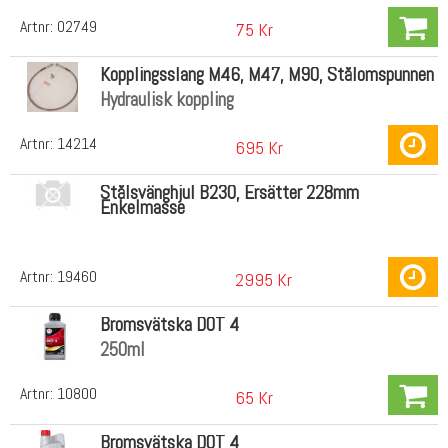
Artnr:
02749
75 Kr
Kopplingsslang M46, M47, M90, Stålomspunnen
Hydraulisk koppling
Artnr:
14214
695 Kr
Stålsvänghjul B230, Ersätter 228mm
Enkelmasse
Artnr:
19460
2995 Kr
Bromsvätska DOT 4
250ml
Artnr:
10800
65 Kr
Bromsvätska DOT 4