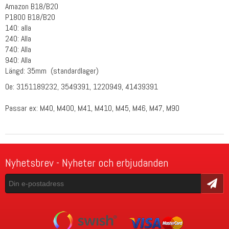
Amazon B18/B20
P1800 B18/B20
140: alla
240: Alla
740: Alla
940: Alla
Längd: 35mm (standardlager)
Oe: 3151189232, 3549391, 1220949, 41439391
Passar ex: M40, M400, M41, M410, M45, M46, M47, M90
Nyhetsbrev - Nyheter och erbjudanden
Skicka