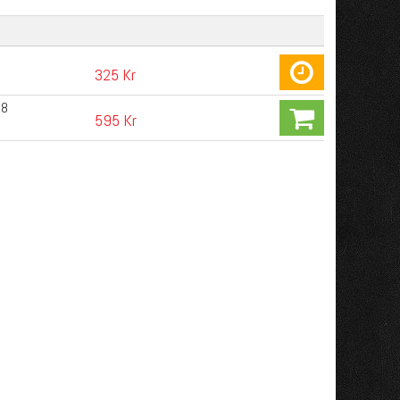
8
325 Kr
N8
595 Kr