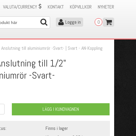
VALUTA/CURRENCY
KONTAKT
KÖPVILLKOR
NYHETER
Logga in
0
 Anslutning till aluminiumrör -Svart- | Svart - AN-Koppling
nslutning till 1/2"
niumrör -Svart-
LÄGG I KUNDVAGNEN
tus:
Finns i lager