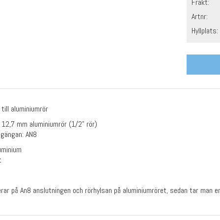
Frakt:
Artnr:
Hyllplats:
till aluminiumrör
 12,7 mm aluminiumrör (1/2" rör)
 gängan: AN8
luminium
t
ar på An8 anslutningen och rörhylsan på aluminiumröret, sedan tar man en 