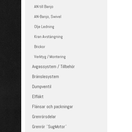
AN till Banjo
AN-Banjo, Swivel
Olje Ledning
Kran Avstängning
Brickor
Verktyg / Montering
Avgassystem / Tillbehör
Bränslesystem
Dumpventil
Elfläkt
Flänsar och packningar
Grenrörsdelar
Grenrör ´SugMotor´