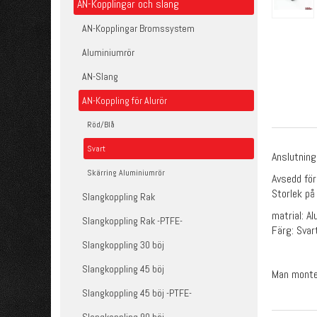
AN-Kopplingar och slang
AN-Kopplingar Bromssystem
Aluminiumrör
AN-Slang
AN-Koppling för Alurör
Röd/Blå
Svart
Anslutning 
Skärring Aluminiumrör
Avsedd för
Storlek på
Slangkoppling Rak
matrial: A
Slangkoppling Rak -PTFE-
Färg: Svar
Slangkoppling 30 böj
Slangkoppling 45 böj
Man monter
Slangkoppling 45 böj -PTFE-