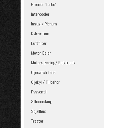
Grenrör 'Turbo'
Intercooler
Insug / Plenum
Kylsystem
Luftfilter
Motor Delar
Motorstyrning/ Elektronik
Oljecatch tank
Oljekyl / Tillbehör
Pysventil
Silliconslang
Spjällhus
Trattar