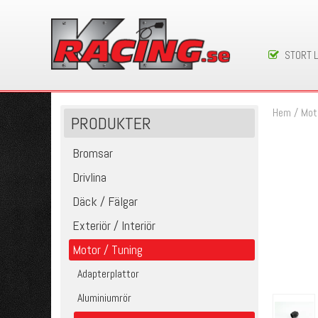
STORT 
Hem
/
Mot
PRODUKTER
Bromsar
Drivlina
Däck / Fälgar
Exteriör / Interiör
Motor / Tuning
Adapterplattor
Aluminiumrör