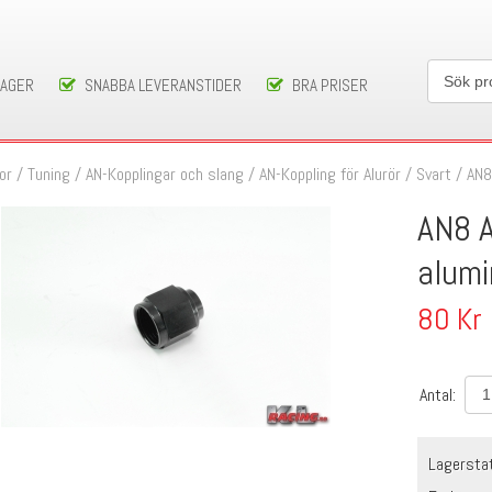
LAGER
SNABBA LEVERANSTIDER
BRA PRISER
or / Tuning
/
AN-Kopplingar och slang
/
AN-Koppling för Alurör
/
Svart
/
AN8
AN8 A
alumi
80
Kr
Antal:
Lagersta