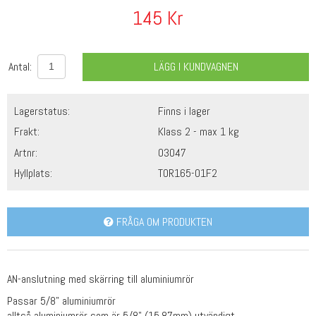
145
Kr
Antal:
LÄGG I KUNDVAGNEN
Lagerstatus:
Finns i lager
Frakt:
Klass 2 - max 1 kg
Artnr:
03047
Hyllplats:
TOR165-01F2
FRÅGA OM PRODUKTEN
AN-anslutning med skärring till aluminiumrör
Passar 5/8" aluminiumrör
alltså aluminiumrör som är 5/8" (15,87mm) utvändigt