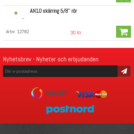
AN10 skärring 5/8'' rör
Artnr:
12782
30 Kr
Nyhetsbrev - Nyheter och erbjudanden
Skicka