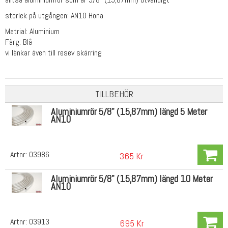
storlek på utgången: AN10 Hona
Matrial: Aluminium
Färg: Blå
vi länkar även till resev skärring
TILLBEHÖR
Aluminiumrör 5/8" (15,87mm) längd 5 Meter
AN10
Artnr:
03986
365 Kr
Aluminiumrör 5/8" (15,87mm) längd 10 Meter
AN10
Artnr:
03913
695 Kr