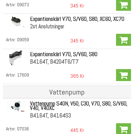
Artnr:
09073
345 Kr
Expantionskärl V70, S/V60, S80, XC60, XC70
2st Anslutningar
Artnr:
09059
345 Kr
Expantionskärl V70, S/V60, S80
B4164T, B4204T6/T7
Artnr:
17609
365 Kr
Vattenpump
Vattenpump S40N, V50, C30, V70, S80, S/V60,
V40, V40XC
B4164T, B4164S3
Artnr:
07036
445 Kr