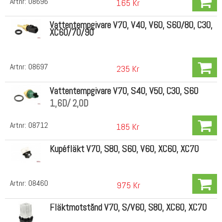
Artnr:
08696
165 Kr
Vattentempgivare V70, V40, V60, S60/80, C30,
XC60/70/90
Artnr:
08697
235 Kr
Vattentempgivare V70, S40, V50, C30, S60
1,6D/ 2,0D
Artnr:
08712
185 Kr
Kupéfläkt V70, S80, S60, V60, XC60, XC70
Artnr:
08460
975 Kr
Fläktmotstånd V70, S/V60, S80, XC60, XC70