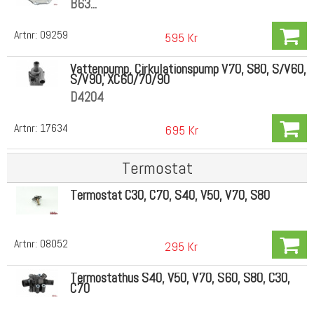
B63...
Artnr:
09259
595 Kr
Vattenpump, Cirkulationspump V70, S80, S/V60,
S/V90, XC60/70/90
D4204
Artnr:
17634
695 Kr
Termostat
Termostat C30, C70, S40, V50, V70, S80
Artnr:
08052
295 Kr
Termostathus S40, V50, V70, S60, S80, C30,
C70