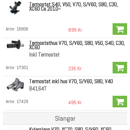
Termostat S40, V50, V70, S/V60, S80, C30,
XC60 Ca 2010~
Artnr:
16906
695 Kr
Termostathus V70, S/V60, S80, V50, S40, C30,
XC60
Inkl Termostat
Artnr:
17301
235 Kr
Termostat inkl hus V70, S/V60, S80, V40
B4164T
Artnr:
17429
495 Kr
Slangar
Kylarslang V70, XC70, S80, S/V60, XC60