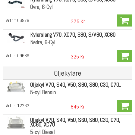
Övre, 6-Cyl
Artnr:
06979
275 Kr
Kylarslang V70, XC70, S80, S/V60, XC60
Nedre, 6-Cyl
Artnr:
09689
325 Kr
Oljekylare
Oljekyl V70, S40, V50, S60, S80, C30, C70..
5-cyl Bensin
Artnr:
12762
845 Kr
Oljekyl V70, S40, V50, S60, S80, C30, C70,
XC60, XC70
5-cyl Diesel