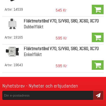
Artnr:
14539
545 Kr
Fläktmotstånd V70, S/V60, S80, XC60, XC70
Dubbelfläkt
Artnr:
19165
595 Kr
Fläktmotstånd V70, S/V60, S80, XC60, XC70
Enkelfläkt
Artnr:
19643
595 Kr
Nyhetsbrev - Nyheter och erbjudanden
Skicka