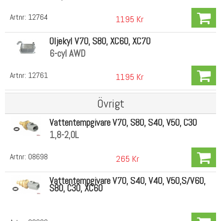
Artnr:
12764
1195 Kr
Oljekyl V70, S80, XC60, XC70
6-cyl AWD
Artnr:
12761
1195 Kr
Övrigt
Vattentempgivare V70, S80, S40, V50, C30
1,8-2,0L
Artnr:
08698
265 Kr
Vattentempgivare V70, S40, V40, V50,S/V60,
S80, C30, XC60