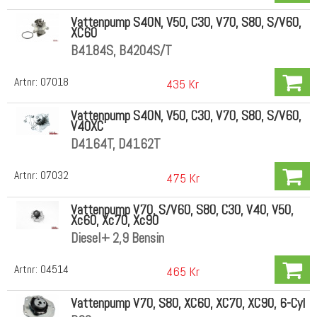
Vattenpump S40N, V50, C30, V70, S80, S/V60,
XC60
B4184S, B4204S/T
Artnr:
07018
435 Kr
Vattenpump S40N, V50, C30, V70, S80, S/V60,
V40XC
D4164T, D4162T
Artnr:
07032
475 Kr
Vattenpump V70, S/V60, S80, C30, V40, V50,
Xc60, Xc70, Xc90
Diesel+ 2,9 Bensin
Artnr:
04514
465 Kr
Vattenpump V70, S80, XC60, XC70, XC90, 6-Cyl