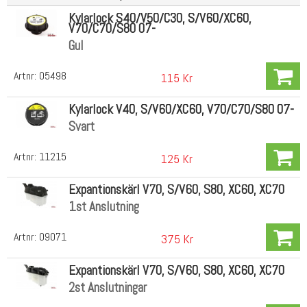
Kylarlock S40/V50/C30, S/V60/XC60,
V70/C70/S80 07-
Gul
Artnr:
05498
115 Kr
Kylarlock V40, S/V60/XC60, V70/C70/S80 07-
Svart
Artnr:
11215
125 Kr
Expantionskärl V70, S/V60, S80, XC60, XC70
1st Anslutning
Artnr:
09071
375 Kr
Expantionskärl V70, S/V60, S80, XC60, XC70
2st Anslutningar