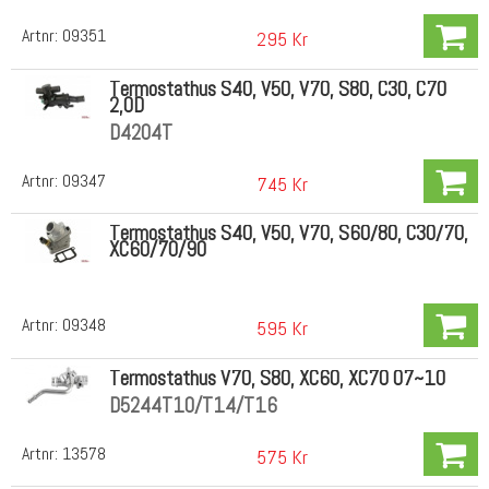
Artnr:
09351
295 Kr
Termostathus S40, V50, V70, S80, C30, C70
2,0D
D4204T
Artnr:
09347
745 Kr
Termostathus S40, V50, V70, S60/80, C30/70,
XC60/70/90
Artnr:
09348
595 Kr
Termostathus V70, S80, XC60, XC70 07~10
D5244T10/T14/T16
Artnr:
13578
575 Kr