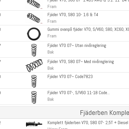
5
Fram
Fjäder V70, S80 10- 1.6 & T4
8
Fram
Gummi ovanpå fjäder V70, S/V60, S80, XC60, 
3
Fram
Fjäder V70 07~ Utan nivåreglering
7
Bak
Fjäder V70, S80 07~ Med nivåreglering
7
Bak
Fjäder V70 07~ Code7823
8
Fjäder V70 07-, S/V60 11-18 Code...
9
Bak
Fjäderben Komple
Komplett fjäderben V70, S80 07- 2,5T + Diesel
2