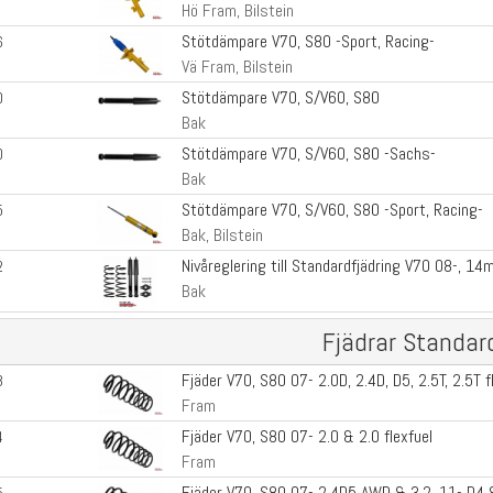
Hö Fram, Bilstein
Stötdämpare V70, S80 -Sport, Racing-
6
Vä Fram, Bilstein
Stötdämpare V70, S/V60, S80
0
Bak
Stötdämpare V70, S/V60, S80 -Sachs-
0
Bak
Stötdämpare V70, S/V60, S80 -Sport, Racing-
5
Bak, Bilstein
Nivåreglering till Standardfjädring V70 08-, 14
2
Bak
Fjädrar Standar
Fjäder V70, S80 07- 2.0D, 2.4D, D5, 2.5T, 2.5T fl
3
Fram
Fjäder V70, S80 07- 2.0 & 2.0 flexfuel
4
Fram
Fjäder V70, S80 07- 2.4D5 AWD & 3.2. 11- D4