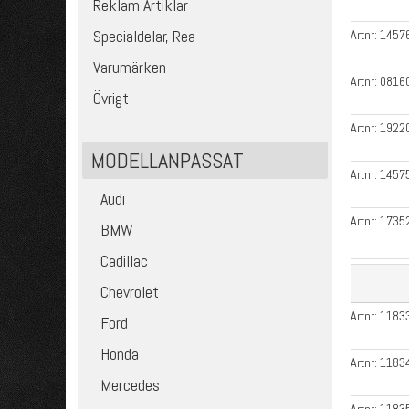
Reklam Artiklar
Specialdelar, Rea
Artnr:
1457
Varumärken
Artnr:
0816
Övrigt
Artnr:
1922
MODELLANPASSAT
Artnr:
1457
Audi
Artnr:
1735
BMW
Cadillac
Chevrolet
Artnr:
1183
Ford
Honda
Artnr:
1183
Mercedes