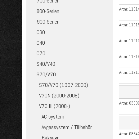
700-Serien
Artnr:
1191
800-Serien
900-Serien
Artnr:
1191
C30
Artnr:
1191
C40
C70
Artnr:
1191
S40/V40
Artnr:
1191
S70/V70
S70/V70 (1997-2000)
V70N (2000-2008)
Artnr:
0390
V70 III (2008-)
AC-system
Avgassystem / Tillbehör
Artnr:
0884
Bakvagn