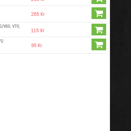
0
265 Kr
S/V60, V70,
115 Kr
70
95 Kr