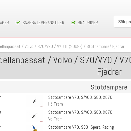
LAGER
SNABBA LEVERANSTIDER
BRA PRISER
ellanpassat
/
Volvo
/
S70/V70
/
V70 III (2008-)
/
Stötdämpare/ Fjädrar
ellanpassat / Volvo / S70/V70 / V70
Fjädrar
Stötdämpare
Stötdämpare V70, S/V60, S80, XC70
7
Hö Fram
Stötdämpare V70, S/V60, S80, XC70
8
Vä Fram
Stötdämpare V70, S80 -Sport, Racing-
7