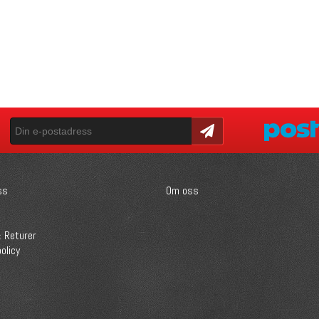
Skicka
ss
Om oss
 Returer
olicy