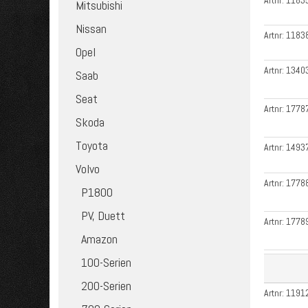
Artnr:
1183
Mitsubishi
Nissan
Artnr:
1183
Opel
Artnr:
1340
Saab
Seat
Artnr:
1778
Skoda
Toyota
Artnr:
1493
Volvo
Artnr:
1778
P1800
PV, Duett
Artnr:
1778
Amazon
100-Serien
200-Serien
Artnr:
1191