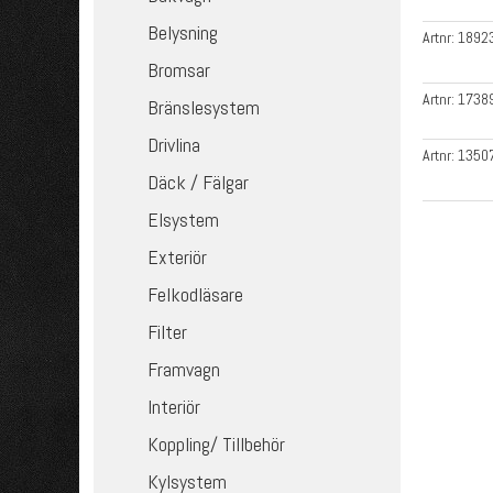
Belysning
Artnr:
1892
Bromsar
Artnr:
1738
Bränslesystem
Drivlina
Artnr:
1350
Däck / Fälgar
Elsystem
Exteriör
Felkodläsare
Filter
Framvagn
Interiör
Koppling/ Tillbehör
Kylsystem