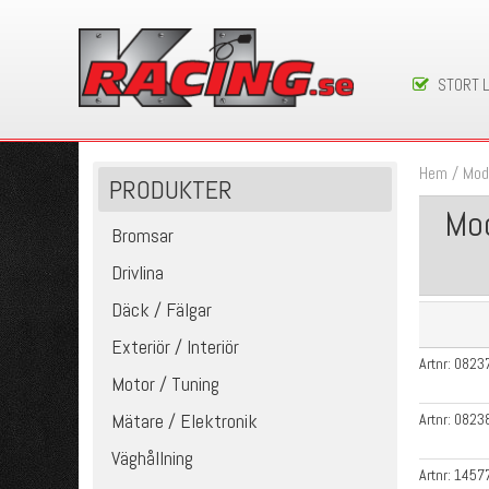
STORT 
Hem
/
Mod
PRODUKTER
Mod
Bromsar
Drivlina
Däck / Fälgar
Exteriör / Interiör
Artnr:
0823
Motor / Tuning
Mätare / Elektronik
Artnr:
0823
Väghållning
Artnr:
1457