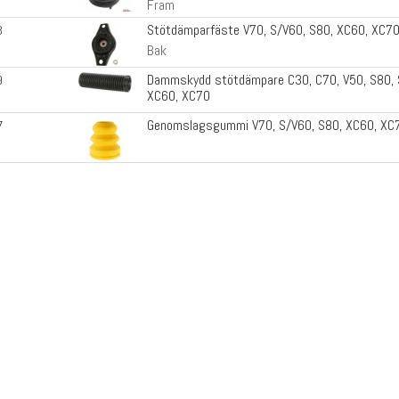
Fram
Stötdämparfäste V70, S/V60, S80, XC60, XC7
3
Bak
Dammskydd stötdämpare C30, C70, V50, S80, 
9
XC60, XC70
Fram
Genomslagsgummi V70, S/V60, S80, XC60, XC
7