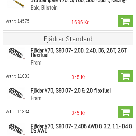
Stötdämpare V70, S/V60, S80 -Sport, Racing-
Bak, Bilstein
Artnr:
14575
1695 Kr
Fjädrar Standard
Fjäder V70, S80 07- 2.0D, 2.4D, D5, 2.5T, 2.5T
flexifuel
Fram
Artnr:
11833
345 Kr
Fjäder V70, S80 07- 2.0 & 2.0 flexfuel
Fram
Artnr:
11834
345 Kr
Fjäder V70, S80 07- 2.4D5 AWD & 3.2. 11- D4 &
D5 AWD