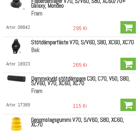
Fjäderbenlager V70, S/V60, S80, XC60/70+
Galaxy, Mondeo
Fram
Artnr:
08842
295 Kr
Stötdämparfäste V70, S/V60, S80, XC60, XC70
Bak
Artnr:
18923
265 Kr
Dammskydd stötdämpare C30, C70, V50, S80,
S/V60, V70, XC60, XC70
Fram
Artnr:
17389
115 Kr
Genomslagsgummi V70, S/V60, S80, XC60,
XC70