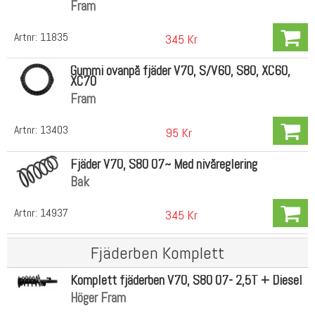
Fram
Artnr:
11835
345 Kr
Gummi ovanpå fjäder V70, S/V60, S80, XC60,
XC70
Fram
Artnr:
13403
95 Kr
Fjäder V70, S80 07~ Med nivåreglering
Bak
Artnr:
14937
345 Kr
Fjäderben Komplett
Komplett fjäderben V70, S80 07- 2,5T + Diesel
Höger Fram