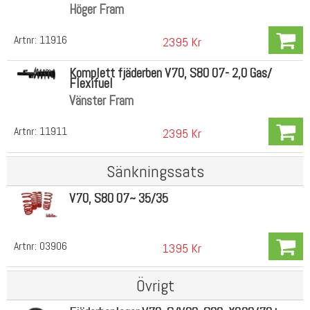
Höger Fram
Artnr:
11916
2395 Kr
Komplett fjäderben V70, S80 07- 2,0 Gas/
Flexifuel
Vänster Fram
Artnr:
11911
2395 Kr
Sänkningssats
V70, S80 07~ 35/35
Artnr:
03906
1395 Kr
Övrigt