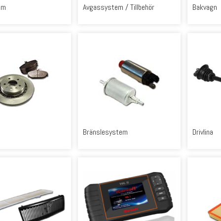
em
Avgassystem / Tillbehör
Bakvagn
Bränslesystem
Drivlina