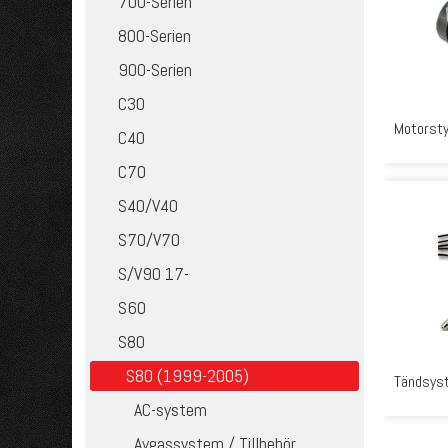
700-Serien
800-Serien
900-Serien
C30
Motorsty
C40
C70
S40/V40
S70/V70
S/V90 17-
S60
S80
S80 (1999-2005)
Tändsys
AC-system
Avgassystem / Tillbehör