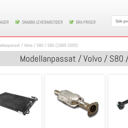
LAGER
SNABBA LEVERANSTIDER
BRA PRISER
ellanpassat
/
Volvo
/
S80
/
S80 (1999-2005)
Modellanpassat / Volvo / S80