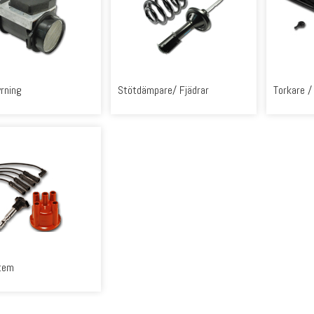
rning
Stötdämpare/ Fjädrar
Torkare /
tem