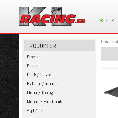
STORT 
Hem
/
Mod
PRODUKTER
Bromsar
Drivlina
Däck / Fälgar
Exteriör / Interiör
Motor / Tuning
Mätare / Elektronik
Väghållning