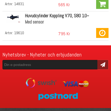
Artnr:
14831
565 Kr
Huvudcylinder Koppling V70, S80 10~
Med sensor
Artnr:
19610
795 Kr
Nyhetsbrev - Nyheter och erbjudanden
Skicka