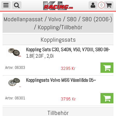
0
Modellanpassat / Volvo / S80 / S80 (2006-)
/ Koppling/Tillbehör
Kopplingssats
Koppling Sats C30, S40N, V50, V70III, S80 08-
1.8F, 2.0F , 2,0i
Artnr:
06303
3295 Kr
Kopplingsats Volvo M66 Växellåda 05~
Artnr:
06301
3795 Kr
Tillbehör