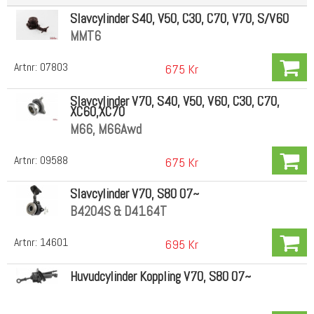
Slavcylinder S40, V50, C30, C70, V70, S/V60
MMT6
Artnr:
07803
675 Kr
Slavcylinder V70, S40, V50, V60, C30, C70,
XC60,XC70
M66, M66Awd
Artnr:
09588
675 Kr
Slavcylinder V70, S80 07~
B4204S & D4164T
Artnr:
14601
695 Kr
Huvudcylinder Koppling V70, S80 07~