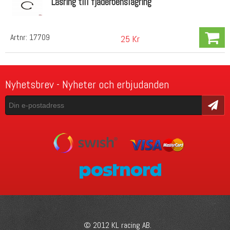
Låsring till fjäderbenslagring
Artnr:
17709
25 Kr
Nyhetsbrev - Nyheter och erbjudanden
Skicka
© 2012 KL racing AB.