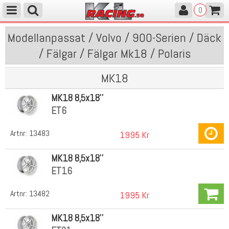
0
Modellanpassat / Volvo / 900-Serien / Däck
/ Fälgar / Fälgar Mk18 / Polaris
MK18
MK18 8,5x18''
ET6
Artnr:
13483
1995 Kr
MK18 8,5x18''
ET16
Artnr:
13482
1995 Kr
MK18 8,5x18''