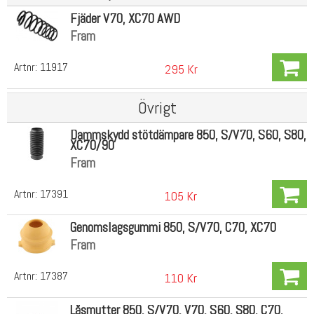
Fjäder V70, XC70 AWD
Fram
Artnr:
11917
295 Kr
Övrigt
Dammskydd stötdämpare 850, S/V70, S60, S80,
XC70/90
Fram
Artnr:
17391
105 Kr
Genomslagsgummi 850, S/V70, C70, XC70
Fram
Artnr:
17387
110 Kr
Låsmutter 850, S/V70, V70, S60, S80, C70,