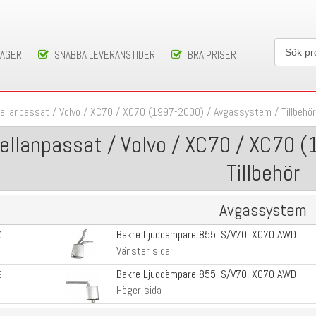
LAGER
SNABBA LEVERANSTIDER
BRA PRISER
ellanpassat
/
Volvo
/
XC70
/
XC70 (1997-2000)
/
Avgassystem / Tillbehö
ellanpassat / Volvo / XC70 / XC70 
Tillbehör
Avgassystem
Bakre Ljuddämpare 855, S/V70, XC70 AWD
0
Vänster sida
Bakre Ljuddämpare 855, S/V70, XC70 AWD
9
Höger sida