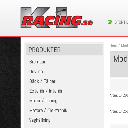
STORT 
Hem
/
Mod
PRODUKTER
Mod
Bromsar
Drivlina
Däck / Fälgar
Exteriör / Interiör
Artnr:
1426
Motor / Tuning
Mätare / Elektronik
Artnr:
1425
Väghållning