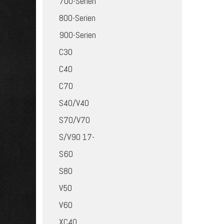
700-Serien
800-Serien
900-Serien
C30
C40
C70
S40/V40
S70/V70
S/V90 17-
S60
S80
V50
V60
XC40