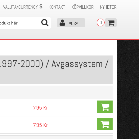
VALUTA/CURRENCY
KONTAKT
KÖPVILLKOR
NYHETER
Logga in
0
r
(1997-2000) / Avgassystem /
795 Kr
795 Kr