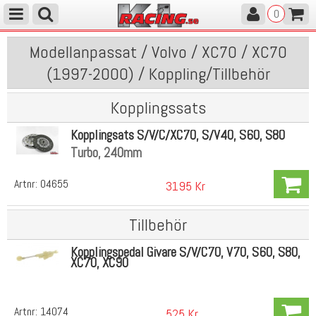
0
Modellanpassat / Volvo / XC70 / XC70
(1997-2000) / Koppling/Tillbehör
Kopplingssats
Kopplingsats S/V/C/XC70, S/V40, S60, S80
Turbo, 240mm
Artnr:
04655
3195 Kr
Tillbehör
Kopplingspedal Givare S/V/C70, V70, S60, S80,
XC70, XC90
Artnr:
14074
525 Kr