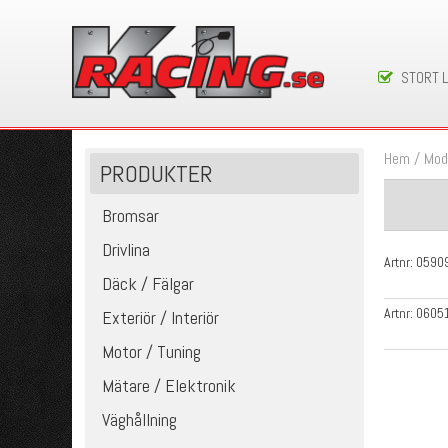
STORT 
Hem
/
Mod
PRODUKTER
Bromsar
Drivlina
Artnr:
0590
Däck / Fälgar
Artnr:
0605
Exteriör / Interiör
Motor / Tuning
Mätare / Elektronik
Väghållning