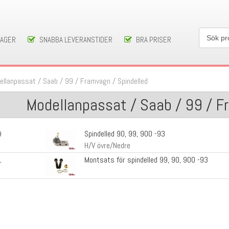
LAGER
SNABBA LEVERANSTIDER
BRA PRISER
ellanpassat
/
Saab
/
99
/
Framvagn
/
Spindelled
Modellanpassat / Saab / 99 / F
Spindelled 90, 99, 900 -93
9
H/V övre/Nedre
Montsats för spindelled 99, 90, 900 -93
1