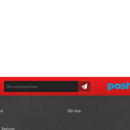
Skicka
ss
Om oss
 Returer