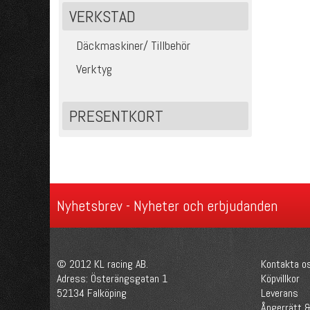
VERKSTAD
Däckmaskiner/ Tillbehör
Verktyg
PRESENTKORT
Nyhetsbrev - Nyheter och erbjudanden
© 2012 KL racing AB.
Kontakta o
Adress: Österängsgatan 1
Köpvillkor
52134 Falköping
Leverans
Ångerrätt &