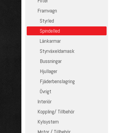
Filter
Framvagn
Styrled
Spindelled
Länkarmar
Styrväxeldamask
Bussningar
Hjullager
Fjäderbenslagring
Övrigt
Interiör
Koppling/ Tillbehör
Kylsystem
Motor / Tillbehör