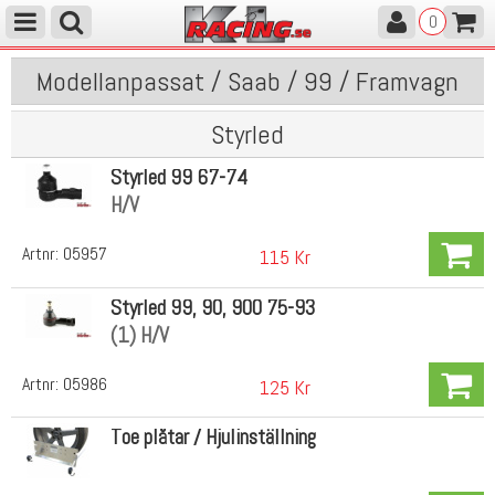
0
Modellanpassat / Saab / 99 / Framvagn
Styrled
Styrled 99 67-74
H/V
Artnr:
05957
115 Kr
Styrled 99, 90, 900 75-93
(1) H/V
Artnr:
05986
125 Kr
Toe plåtar / Hjulinställning