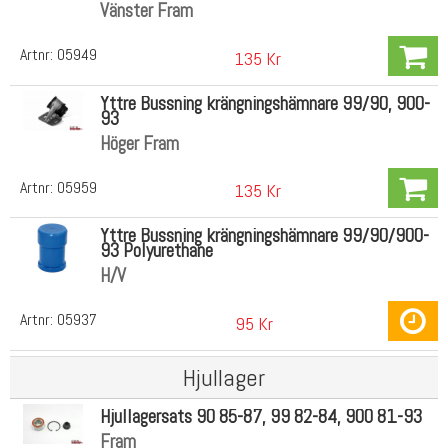
Vänster Fram
Artnr:
05949
135 Kr
Yttre Bussning krängningshämnare 99/90, 900-
93
Höger Fram
Artnr:
05959
135 Kr
Yttre Bussning krängningshämnare 99/90/900-
93 Polyurethane
H/V
Artnr:
05937
95 Kr
Hjullager
Hjullagersats 90 85-87, 99 82-84, 900 81-93
Fram