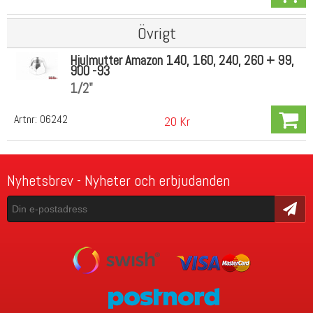
Övrigt
Hjulmutter Amazon 140, 160, 240, 260 + 99,
900 -93
1/2"
Artnr:
06242
20 Kr
Nyhetsbrev - Nyheter och erbjudanden
Skicka