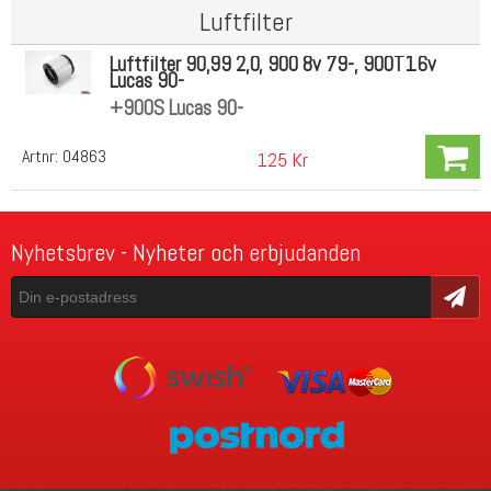
Luftfilter
Luftfilter 90,99 2,0, 900 8v 79-, 900T16v
Lucas 90-
+900S Lucas 90-
Artnr:
04863
125 Kr
Nyhetsbrev - Nyheter och erbjudanden
Skicka