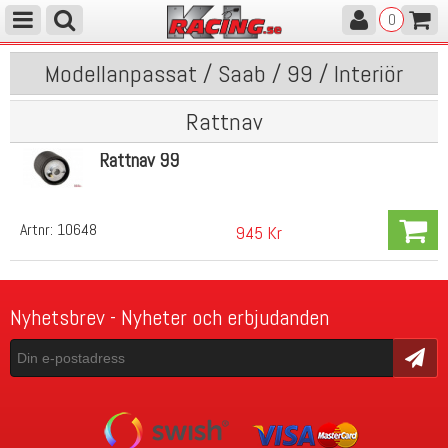
0
Modellanpassat / Saab / 99 / Interiör
Rattnav
Rattnav 99
Artnr:
10648
945 Kr
Nyhetsbrev - Nyheter och erbjudanden
Skicka