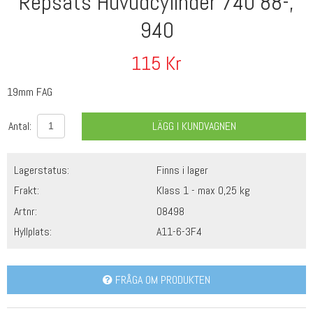
Repsats Huvudcylinder 740 88-,
940
115
Kr
19mm FAG
Antal:
LÄGG I KUNDVAGNEN
Lagerstatus:
Finns i lager
Frakt:
Klass 1 - max 0,25 kg
Artnr:
08498
Hyllplats:
A11-6-3F4
FRÅGA OM PRODUKTEN