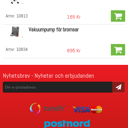
Artnr:
10813
165 Kr
Vakuumpump för bromsar
Artnr:
10834
895 Kr
Nyhetsbrev - Nyheter och erbjudanden
Skicka