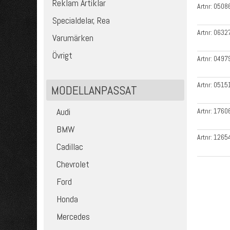
Reklam Artiklar
Artnr:
0508
Specialdelar, Rea
Artnr:
0632
Varumärken
Övrigt
Artnr:
0497
Artnr:
0515
MODELLANPASSAT
Audi
Artnr:
1760
BMW
Artnr:
1265
Cadillac
Chevrolet
Ford
Honda
Mercedes