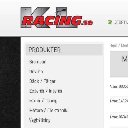
STORT 
Hem
/
Mod
PRODUKTER
M
Bromsar
Drivlina
Däck / Fälgar
Artnr:
0635
Exteriör / Interiör
Motor / Tuning
Artnr:
1412
Mätare / Elektronik
Artnr:
0634
Väghållning