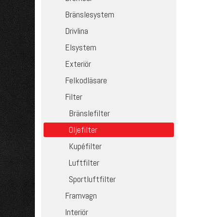
Bränslesystem
Drivlina
Elsystem
Exteriör
Felkodläsare
Filter
Bränslefilter
Oljefilter
Kupéfilter
Luftfilter
Sportluftfilter
Framvagn
Interiör