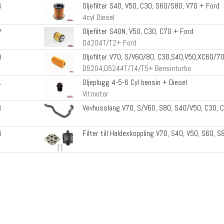
Oljefilter S40, V50, C30, S60/S80, V70 + Ford
6
4cyl Diesel
Oljefilter S40N, V50, C30, C70 + Ford
7
D4204T/T2+ Ford
Oljefilter V70, S/V60/80, C30,S40,V50,XC60/7
9
D5204,D5244T/T4/T5+ Bensinturbo
Oljeplugg 4-5-6 Cyl bensin + Diesel
1
Vitmotor
Vevhusslang V70, S/V60, S80, S40/V50, C30, 
6
Filter till Haldexkoppling V70, S40, V50, S60,
4