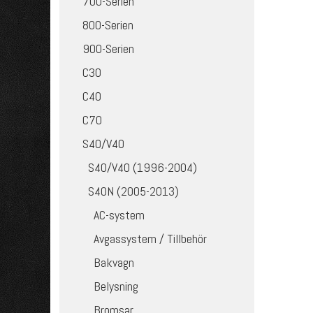
700-Serien
800-Serien
900-Serien
C30
C40
C70
S40/V40
S40/V40 (1996-2004)
S40N (2005-2013)
AC-system
Avgassystem / Tillbehör
Bakvagn
Belysning
Bromsar