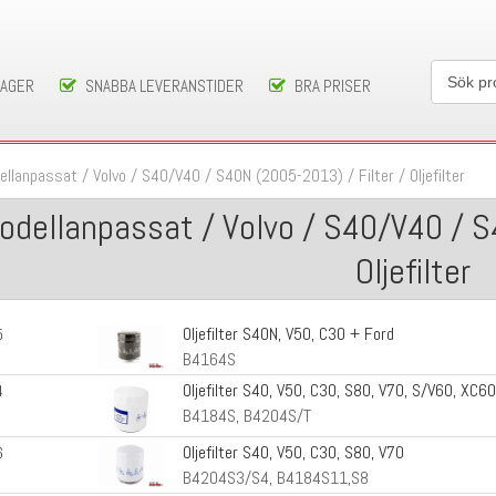
LAGER
SNABBA LEVERANSTIDER
BRA PRISER
ellanpassat
/
Volvo
/
S40/V40
/
S40N (2005-2013)
/
Filter
/
Oljefilter
odellanpassat / Volvo / S40/V40 / S
Oljefilter
Oljefilter S40N, V50, C30 + Ford
5
B4164S
Oljefilter S40, V50, C30, S80, V70, S/V60, XC60
4
B4184S, B4204S/T
Oljefilter S40, V50, C30, S80, V70
6
B4204S3/S4, B4184S11,S8