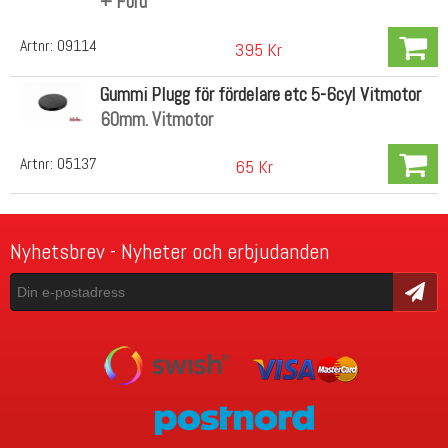
+ Ford
Artnr:
09114
395 Kr
Gummi Plugg för fördelare etc 5-6cyl Vitmotor
60mm. Vitmotor
Artnr:
05137
65 Kr
Nyhetsbrev - Nyheter och erbjudanden
Skicka