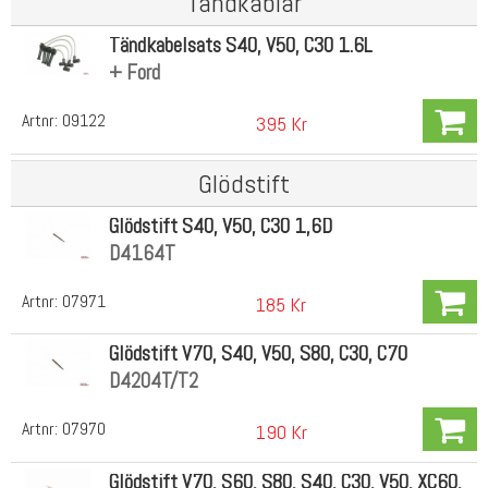
Tändkablar
Tändkabelsats S40, V50, C30 1.6L
+ Ford
Artnr:
09122
395 Kr
Glödstift
Glödstift S40, V50, C30 1,6D
D4164T
Artnr:
07971
185 Kr
Glödstift V70, S40, V50, S80, C30, C70
D4204T/T2
Artnr:
07970
190 Kr
Glödstift V70, S60, S80, S40, C30, V50, XC60,