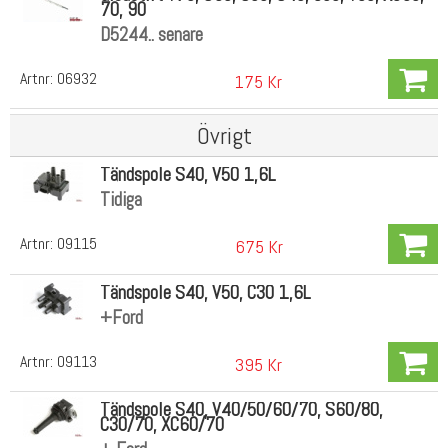
70, 90
D5244.. senare
Artnr:
06932
175 Kr
Övrigt
Tändspole S40, V50 1,6L
Tidiga
Artnr:
09115
675 Kr
Tändspole S40, V50, C30 1,6L
+Ford
Artnr:
09113
395 Kr
Tändspole S40, V40/50/60/70, S60/80,
C30/70, XC60/70