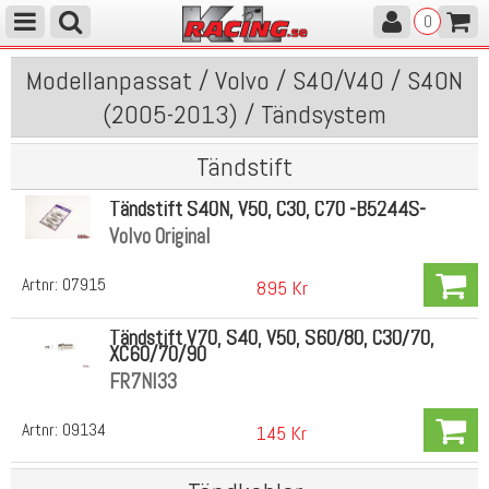
0
Modellanpassat / Volvo / S40/V40 / S40N
(2005-2013) / Tändsystem
Tändstift
Tändstift S40N, V50, C30, C70 -B5244S-
Volvo Original
Artnr:
07915
895 Kr
Tändstift V70, S40, V50, S60/80, C30/70,
XC60/70/90
FR7NI33
Artnr:
09134
145 Kr