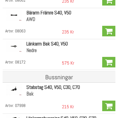
Artnr:
08062
235 Kr
Bärarm Främre S40, V50
AWD
Artnr:
08063
235 Kr
Länkarm Bak S40, V50
Nedre
Artnr:
08172
575 Kr
Bussningar
Stabstag S40, V50, C30, C70
Bak
Artnr:
07998
215 Kr