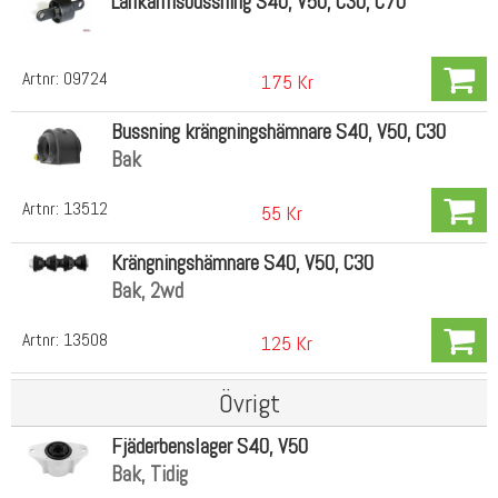
Länkarmsbussning S40, V50, C30, C70
Artnr:
09724
175 Kr
Bussning krängningshämnare S40, V50, C30
Bak
Artnr:
13512
55 Kr
Krängningshämnare S40, V50, C30
Bak, 2wd
Artnr:
13508
125 Kr
Övrigt
Fjäderbenslager S40, V50
Bak, Tidig