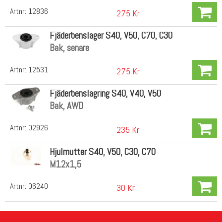
Artnr:
12836
275 Kr
Fjäderbenslager S40, V50, C70, C30
Bak, senare
Artnr:
12531
275 Kr
Fjäderbenslagring S40, V40, V50
Bak, AWD
Artnr:
02926
235 Kr
Hjulmutter S40, V50, C30, C70
M12x1,5
Artnr:
06240
30 Kr