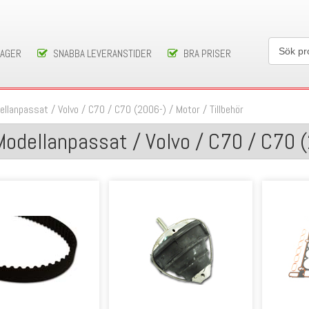
LAGER
SNABBA LEVERANSTIDER
BRA PRISER
ellanpassat
/
Volvo
/
C70
/
C70 (2006-)
/
Motor / Tillbehör
Modellanpassat / Volvo / C70 / C70 (2