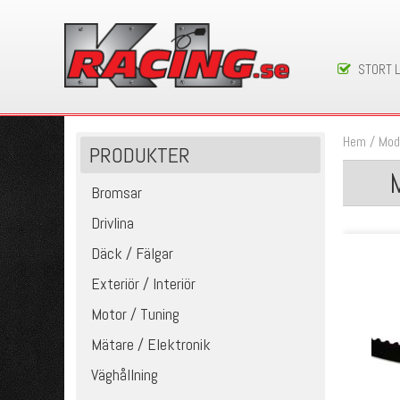
STORT 
Hem
/
Mod
PRODUKTER
Bromsar
Drivlina
Däck / Fälgar
Exteriör / Interiör
Motor / Tuning
Mätare / Elektronik
Väghållning