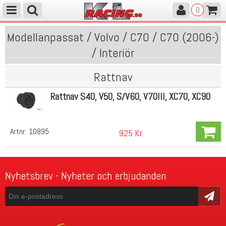
0
Modellanpassat / Volvo / C70 / C70 (2006-)
/ Interiör
Rattnav
Rattnav S40, V50, S/V60, V70III, XC70, XC90
Artnr:
10895
925 Kr
Nyhetsbrev - Nyheter och erbjudanden
Skicka